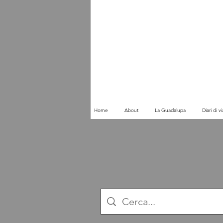
Home
About
La Guadalupa
Diari di 