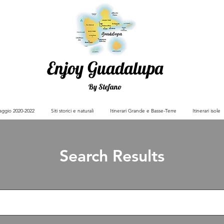
Enjoy Guadalupa
By Stefano
viaggio 2020-2022
Siti storici e naturali
Itinerari Grande e Basse-Terre
Itinerari isole
Search Results