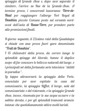
spiaggia di Grande Anse e, dopo aver superato il
cimitero, l’arrivo su Rue de la Grande-Anse. A
termine prova, i concorrenti lasceranno
Terre-de-
Haut
per raggiungere l’albergo Fort Royal di
Desahies
, piccolo Comune posto sul versante nord-
ovest dell’isola di
Basse-Terre
, per prendere parte
alle premiazioni finali.
Il giorno seguente, il 22esimo raid della Guadalupa
si chiude con una prova fuori gara denominata
“
Trail de Desahies
”.
I 15 chilometri della prova, da correre lungo le
splendide spiagge del litorale, hanno il duplice
scopo di
far conoscere le bellezze naturali del luogo, e
i principali set della fortunata serie televisiva “delitti
in paradiso“.
La tappa attraverserà la spiaggia della Perle,
conosciuta per aver ospitato la casa del
commissario, la spiaggia Rifflet, il borgo, sede del
commissariato e del ristorante, e la spiaggia Grande
Anse, invece
,
rinomata per le sue acque azzurre e la
sabbia dorata, e per gli splendidi tramonti arancio
intenso che quotidianamente attira molti turisti.