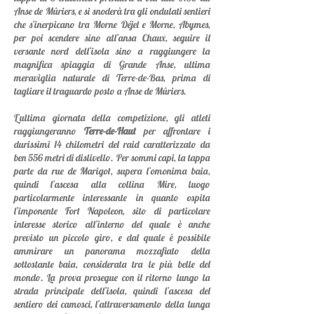
Anse de Mûriers, e si snoderà tra gli ondulati sentieri
che s’inerpicano tra Morne Déjel e Morne, Abymes,
per poi scendere sino all’ansa Chaux, seguire il
versante nord dell’isola sino a raggiungere la
magnifica spiaggia di Grande Anse, ultima
meraviglia naturale di Terre-de-Bas, prima di
tagliare il traguardo posto a Anse de Mûriers.
L’ultima giornata della competizione, gli atleti
raggiungeranno
Terre-de-Haut
per affrontare i
durissimi 14 chilometri del raid caratterizzato da
ben 556 metri di dislivello. Per sommi capi, la tappa
parte da rue de Marigot, supera l’omonima baia,
quindi l’ascesa alla collina Mire, luogo
particolarmente interessante in quanto ospita
l’imponente Fort Napoleon, sito di particolare
interesse storico all’interno del quale è anche
previsto un piccolo giro, e dal quale è possibile
ammirare un panorama mozzafiato della
sottostante baia, considerata tra le più belle del
mondo. La prova prosegue con il ritorno lungo la
strada principale dell’isola, quindi l’ascesa del
sentiero dei camosci, l’attraversamento della lunga