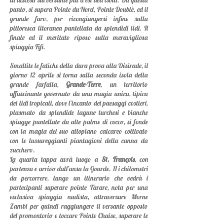
la discesa sul versante più a est dell’isola. Da questa
punto, si supera Pointe du Nord, Pointe Doublè, ed il
grande faro, per ricongiungersi infine sulla
pittoresca litoranea puntellata da splendidi lidi. Il
finale
ed il meritato riposo
sulla meravigliosa
spiaggia Fifi.
Smaltite le fatiche della dura prova alla Dèsirade, il
giorno 12 aprile si torna sulla seconda isola della
grande farfalla,
Grande-Terre
, un territorio
affascinante governato da una magia unica, tipica
dei lidi tropicali, dove l’incanto dei paesaggi costieri,
plasmato da splendide lagune turchesi e bianche
spiagge puntellate da alte palme di cocco, si fonde
con la magia del suo altopiano calcareo coltivato
con le lussureggianti piantagioni della canna da
zucchero.
La quarta tappa avrà luogo a
St. François
, con
partenza e arrivo dall’ansa la Gourde. 11 i chilometri
da percorrere, lungo un itinerario che vedrà i
partecipanti superare pointe Tarare, nota per una
esclusiva spiaggia nudista, attraversare Morne
Zambi per quindi raggiungere il versante opposto
del promontorio e toccare Pointe Chaise, superare le