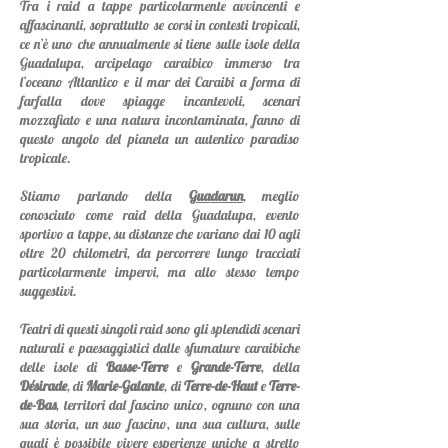
Tra i raid a tappe particolarmente avvincenti e
affascinanti, soprattutto se corsi in contesti tropicali,
ce n’è uno che annualmente si tiene sulle isole della
Guadalupa, arcip
elago
caraibico immerso tra
l’oceano Atlantico e il mar dei Caraibi a forma di
farfalla dove spiagge incantevoli, scenari
mozzafiato e una natura incontaminata, fanno di
questo angolo del pianeta un autentico pa
radiso
tropicale.
Stiamo parlando della
Gua
darun
, meglio
conosciuto come raid della Guadalupa, evento
sportivo a tappe, su distanze che variano dai 10 agli
oltre 20 chilometri, da percorrere lungo tracciati
particolarmente impervi, ma allo stesso tempo
suggestivi.
Teatri di questi singoli raid sono gli splendidi scenari
naturali e paesaggistici dalle sfumature caraibiche
delle isole di
Basse-Terre
e
Grande-T
erre
, della
Dés
irade
, di
Marie-Gal
ante
, di
Terre-de-Haut
e
Terre-
de-Bas
, territori dal fascino unico, ognuno con una
sua storia, un suo fascino, una sua cultura, sulle
quali
è possibile vivere esperienze uniche a stretto