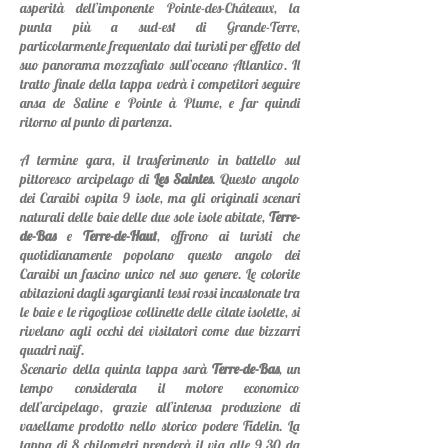
asperità dell’imponente Pointe-des-Châteaux, la
punta più a sud-est di Grande-Terre,
particolarmente frequentato dai turisti per effetto del
suo panorama mozzafiato sull’oceano Atlantico. Il
tratto finale della tappa vedrà i competitori seguire
ansa de Saline e Pointe à Plume, e far quindi
ritorno al punto di partenza.
A termine gara, il trasferimento in battello sul
pittoresco arcipelago di
Les Saintes
. Questo angolo
dei Caraibi ospita 9 isole, ma gli originali scenari
naturali delle baie delle due sole isole abitate,
Terre-
de-Bas
e
Terre-de-Haut
, offrono ai turisti che
quotidianamente popolano questo angolo dei
Caraibi un fascino unico nel suo genere. Le colorite
abitazioni dagli sgargianti tessi rossi incastonate tra
le baie e le rigogliose collinette delle citate isolette, si
rivelano agli occhi dei visitatori come due bizzarri
quadri naïf.
Scenario della quinta tappa sarà
Terre-de-Bas
, un
tempo considerata il motore economico
dell’arcipelago, grazie all’intensa produzione di
vasellame prodotto nello storico podere Fidelin. La
tappa di 8 chilometri prenderà il via alle 9.30 da