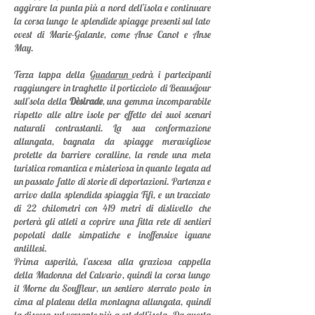
aggirare la punta più a nord dell’isola e continuare
la corsa lungo le splendide spiagge presenti sul lato
ovest di Marie-Galante, come Anse Canot e Anse
May.
Terza tappa della
Guadarun
vedrà i partecipanti
raggiungere in traghetto
il porticciolo di Beauséjour
sul
l’sola della
Dèsirade
, una gemma incomparabile
rispetto alle altre isole per effetto dei suoi scenari
naturali contrastanti. La sua conformazione
allungata, bagnata da spiagge meravigliose
protette da barriere coralline, la rende una meta
turistica romantica e misteriosa in quanto legata ad
un passato fatto di storie di deportazioni. Partenza e
arrivo dalla splendida spiaggia Fifi, e un tracciato
di 22 chilometri con 419 metri di dislivello che
porterà gli atleti a coprire una fitta rete di sentieri
popolati dalle simpatiche e inoffensive iguane
antillesi.
Prima asperità, l’ascesa alla graziosa cappella
della Madonna del Calvario, quindi la corsa lungo
il Morne du Souffleur, un sentiero sterrato posto in
cima al plateau della montagna allungata, quindi