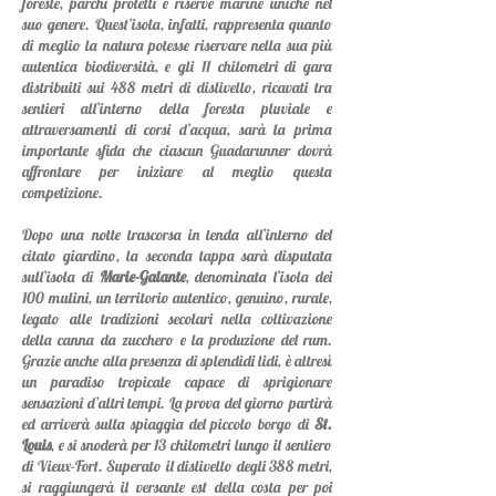
foreste, parchi protetti e riserve marine uniche nel
suo genere. Quest’isola, infatti, rappresenta quanto
di meglio la natura potesse riservare nella sua più
autentica biodiversità, e gli 11 chilometri di gara
distribuiti sui 488 metri di dislivello, ricavati tra
sentieri all’interno della foresta pluviale e
attraversamenti di corsi d’acqua, sarà la prima
importante sfida che ciascun Gua
darunner dovrà
affrontare per iniziare al meglio questa
competizione.
Dopo una notte trascorsa in tenda all’interno del
citato giardino, la seconda tappa sarà disputata
sull’isola di
Marie-Galante
, denominata l’isola dei
100 mulini, un territorio autentico, genuino, rurale,
legato alle tradizioni secolari nella coltivazione
della canna da zucchero e la produzione del rum.
Grazie anche alla presenza di splendidi lidi, è altresì
un paradiso tropicale capace di sprigionare
sensazioni d’altri tempi. La prova del giorno partirà
ed arriverà sulla spiaggia del piccolo borgo di
St.
Louis
, e si snoderà per 13 chilometri lungo il sentiero
di Vieux-Fort. Superato il dislivello degli 388 metri,
si raggiungerà il versante est della costa per poi