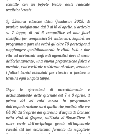
contatto con un popolo brioso dalle radicate
tradizioni creole.
La 22esima edizione della Guadarun 2023, di
previsto svolgimento dal 9 al 15 di aprile, si articol
a
su 7 tappe, di cui 6 competitive ed una fuori
classifica per complessivi 94 chilometri, seguirà un
programma gare che vedrà gli oltre 70 partecipanti
raggiungere quotidianamente le citate isole e dar
vita ad avvincenti confronti agonistici dove il senso
dell'orientamento, una buona preparazione fisica e
mentale, e un'eccellente resistenza al calore, sar
anno
i fattori tecnici essenziali per riuscire a portare a
termine ogni singola tappa.
Dopo le operazioni di accreditamento e
acclimatamento delle giornate del 7 e 8 aprile, il
primo dei sei ra
id messo in programma
dall’organizzazione sarà quello che partirà alle ore
08.00 del 9 aprile dal giardino d’acqua di Blonzac
nella città di
Goy
ave
, sull’isola di
Basse-Te
rre
, il
cuore verde dell’arcipelago grazie all’imponente
varietà del suo ecosistema formato da rigogliose