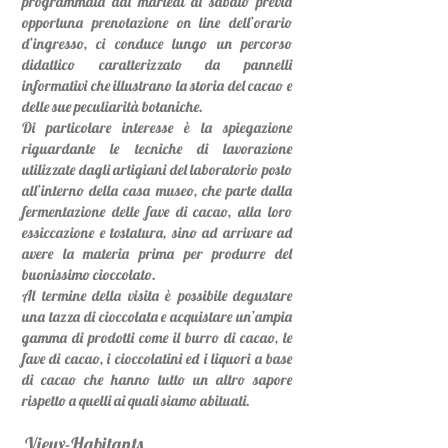
programmata dal martedì al sabato previa
opportuna prenotazione on line dell’orario
d’ingresso, ci conduce lungo un percorso
didattico caratterizzato da pannelli
informativi che illustrano la storia del cacao e
delle sue peculiarità botaniche.
Di particolare interesse è la spiegazione
riguardante le tecniche di lavorazione
utilizzate dagli artigiani del laboratorio posto
all’interno della casa museo, che parte dalla
fermentazione delle fave di cacao, alla loro
essiccazione e tostatura, sino ad arrivare ad
avere la materia prima per produrre del
buonissimo cioccolato.
Al termine della visita è possibile degustare
una tazza di cioccolata e acquistare un’ampia
gamma di prodotti come il burro di cacao, le
fave di cacao, i cioccolatini ed i liquori a base
di cacao che hanno tutto un altro sapore
rispetto a quelli ai quali siamo abituati.
Vieux-Habitants