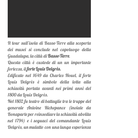
Il tour sull’isola di Basse-Terre alla scoperta
dei musei si conclude nel capoluogo della
Guadalupa, la città di
Basse-Terre
.
Questa città è custode di un un importante
fortezza, il
forte Louis Delgrès.
Edificato nel 1649 da Charles Houel, il forte
Louis Delgrès è simbolo della lotta alla
schiavitù portata avanti nei primi anni del
1800 da Louis Delgrès.
Nel 1802 fu teatro di battaglie tra le truppe del
generale Antoine Richepance (inviate da
Bonaparte per reinsediare la schiavitù abolita
nel 1794) e i seguaci del comandante Louis
Delgrès, un mulatto con una lunga esperienza
militare nella lotta contro gli inglesi, da