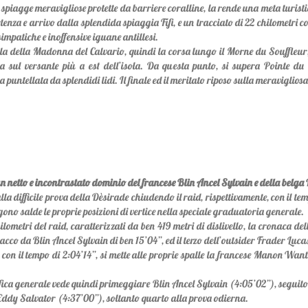
iagge meravigliose protette da barriere coralline, la rende una meta turist
enza e arrivo dalla splendida spiaggia Fifi, e un tracciato di 22 chilometri con
 simpatiche e inoffensive iguane antillesi.
la della Madonna del Calvario, quindi la corsa lungo il Morne du Souffleur,
 sul versante più a est dell’isola. Da questa punto, si supera Pointe du
 puntellata da splendidi lidi. Il finale ed il meritato riposo sulla meravigliosa
 netto e incontrastato dominio del francese Blin Ancel Sylvain e della belga
 alla difficile prova della Dèsirade chiudendo il raid, rispettivamente, con il t
ono salde le proprie posizioni di vertice nella speciale graduatoria generale.
metri del raid, caratterizzati da ben 419 metri di dislivello, la cronaca del
co da Blin Ancel Sylvain di ben 15’04”, ed il terzo dell’outsider Frader Lucas
on il tempo di 2:04’14”, si mette alle proprie spalle la francese Manon Want
sifica generale vede quindi primeggiare Blin Ancel Sylvain (4:05’02”), seguito,
 Eddy Salvator (4:37’00”), soltanto quarto alla prova odierna.