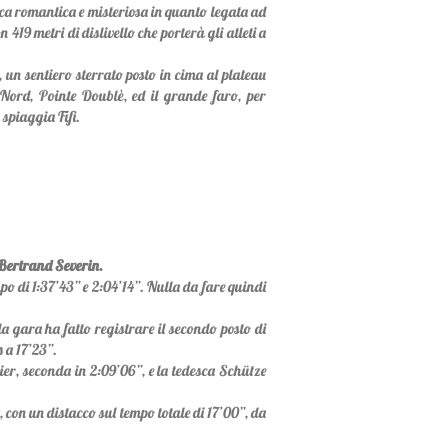
ica romantica e misteriosa in quanto legata ad
 419 metri di dislivello che porterà gli atleti a
 un sentiero sterrato posto in cima al plateau
 Nord, Pointe Doublè, ed il grande faro, per
 spiaggia Fifi.
 Bertrand Severin.
empo di 1:37’43” e 2:04’14”. Nulla da fare quindi
la gara ha fatto registrare il secondo posto di
 a 17’23”.
ier, seconda in 2:09’06”, e la tedesca Schütze
 con un distacco sul tempo totale di 17’00”, da