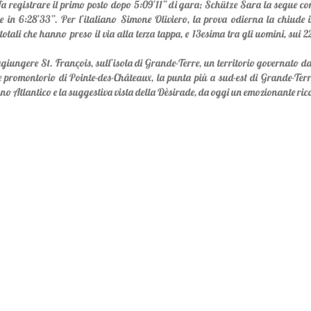
fa registrare il primo posto dopo 5:09’11” di gara; Schütze Sara la segue con
 in 6:28’33”. Per l’italiano Simone Oliviero, la prova odierna la chiude i
 totali che hanno preso il via alla terza tappa, e 13esima tra gli uomini, sui
ungere St. François, sull’isola di Grande-Terre, un territorio governato da un
e promontorio di Pointe-des-Châteaux, la punta più a sud-est di Grande-Terre
no Atlantico e la suggestiva vista della Dèsirade, da oggi un emozionante ric