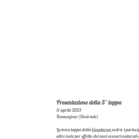
Presentazione della 3^ tappa
11
aprile 2023
Beausejour(Dèsirade)
La terza tappa della
Guadarun
vedrà i partec
altre isole per effetto dei suoi scenari naturali