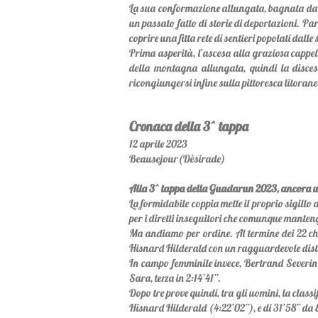
La sua conformazione allungata, bagnata da sp
un passato fatto di storie di deportazioni. Part
coprire una fitta rete di sentieri popolati dalle
Prima asperità, l’ascesa alla graziosa cappel
della montagna allungata, quindi la discesa
ricongiungersi infine sulla pittoresca litoranea
Cronaca della 3^ tappa
12 aprile 2023
Beausejour(Dèsirade)
Alla 3^ tappa della Guadarun 2023, ancora un
La formidab
i
le coppia mette il proprio sigillo
per i diretti inseguitori che comunque manteng
Ma andiamo per ordine. Al termine dei 22 chilo
Hisnard Hilderald con un ragguardevole distac
In campo femminile invece, Bertrand Severin c
Sara, terza in 2:14’41”.
Dopo tre prove quindi, tra gli uomini, la clas
Hisnard Hilderald (4:22’02”), e di 31’58” da