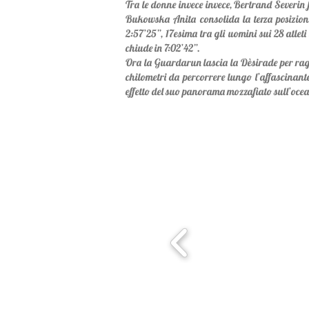
Tra le donne invece invece, Bertrand Severin 
Bukowska Anita consolida la terza posizione
2:57’25”, 17esima tra gli uomini sui 28 atleti
chiude in 7:02’42”.
Ora la Guardarun lascia la Dèsirade per raggi
chilometri da percorrere lungo l’affascinant
effetto del suo panorama mozzafiato sull’ocea