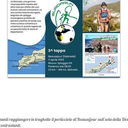
ipanti raggiungere in traghetto il porticciolo di Beauséjour sull’sola della D
 contrastanti.