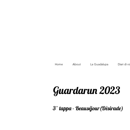
Home
About
La Guadalupa
Diari di 
Guardarun 2023
3^ tappa - Beauséjour(Dèsirade)