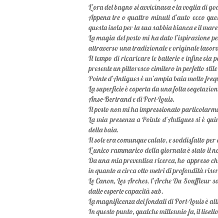
L’ora del bagno si avvicinava e la voglia di god
Appena tre o quattro minuti d’auto ecco ques
questa isola per la sua sabbia bianca e il mare
La magia del posto mi ha dato l’ispirazione 
attraverso una tradizionale e originale lavora
Il tempo di ricaricare le batterie e infine vi
presente un pittoresco cimitero in perfetto st
Pointe d’Antigues è un’ampia baia molto frequ
La superficie è coperta da una folta vegetazion
Anse-Bertrand e di Port-Louis.
Il posto non mi ha impressionato particolarme
La mia presenza a Pointe d’Antigues si è quind
della baia.
Il sole era comunque calato, e soddisfatto per 
L’unico rammarico della giornata è stato il n
Da una mia preventiva ricerca, ho appreso che 
in quanto a circa otto metri di profondità rise
Le Canon, Les Arches, l’Arche Du Souffleur so
dalle esperte capacità sub.
La magnificenza dei fondali di Port-Louis è alt
In questo punto, qualche millennio fa, il live