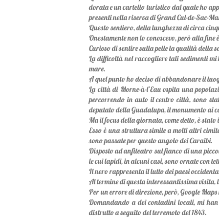
dorata e un cartello turistico dal quale ho a
presenti nella riserva di Grand Cul-de-Sac-Ma
Questo sentiero, della lunghezza di circa cinq
Onestamente non lo conoscevo, però alla fine è 
Curioso di sentire sulla pelle la qualità della
La difficoltà nel raccogliere tali sedimenti m
mare.
A quel punto ho deciso di abbandonare il luo
La città di Morne-à-l’Eau ospita una popolazio
percorrendo in auto il centro città, sono sta
deputato della Guadalupa, il monumento ai cad
Ma il focus della giornata, come detto, è sta
Esso è una struttura simile a molti altri cimit
sono passate per questo angolo dei Caraibi.
Disposto ad anfiteatro sul fianco di una piccol
le cui lapidi, in alcuni casi, sono ornate con tet
Il nero rappresenta il lutto dei paesi occidenta
Al termine di questa interessantissima visita, 
Per un errore di direzione, però, Google Maps 
Domandando a dei contadini locali, mi han de
distrutto a seguito del terremoto del 1843.