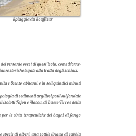
Spiaggia du Souffleur
 del versante ovest di quest’isola, come Morne-
anze storiche legate alla tratta degli schiavi.
la e 8cento abitanti, e in soli quindici minuti
pologia di sedimenti argillosi posti sul fondale
i isolotti Fajou e Macou, di Basse-Terre e della
a per le virtù terapeutiche dei bagni di fango
specie di alberi, una sottile lingua di sabbia