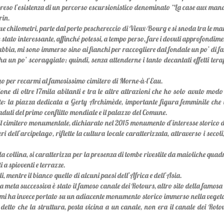
ppreso l’esistenza di un percorso escursionistico denominato “La case aux ma
rin.
ue chilometri, parte dal porto peschereccio di Vieux-Bourg e si snoda tra le ma
stato interessante, affinché potessi, a tempo perso, fare i dovuti approfondime
 sabbia, mi sono immerso sino ai fianchi per raccogliere dal fondale un po’ di f
i ha un po’ scoraggiato; quindi, senza attenderne i tanto decantati effetti ter
go per recarmi al famosissimo cimitero di Morne-à-l’Eau.
ne di oltre 17mila abitanti e tra le altre attrazioni che ho solo avuto modo 
te: la piazza dedicata a Gerty Archimède, importante figura femminile che i
uti del primo conflitto mondiale e il palazzo del Comune.
to il cimitero monumentale, dichiarato nel 2015 monumento d’interesse storico
eri dell’arcipelago, riflette la cultura locale caratterizzata, attraverso i seco
a collina, si caratterizza per la presenza di tombe rivestite da maioliche quad
ti a spioventi e terrazze.
li, mentre il bianco quello di alcuni paesi dell’Africa e dell’Asia.
la meta successiva è stato il famoso canale dei Rotours, altro sito della famosa
mi ha invece portato su un adiacente monumento storico immerso nella vegetazio
tto che la struttura, posta vicina a un canale, non era il canale dei Rotour