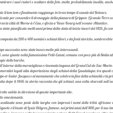
irare i suoi ruderi e scattare delle foto, molto probabilmente inedite, anc
to il tom tom e finalmente raggiungo in breve tempo il canale dei Rotours.
realizzato per consentire il drenaggio della pianura di Grippon (Grande-Terre cen
versa la città di Morne-à-l’Eau, e sfocia a Vieux-Bourg nell’oceano Atlantico.
se stato pianificato molti anni prima della data di inizio lavori del 1826, fu co
omposta da 200 a 400 uomini e schiavi liberi, e da fonti storiche, sembrerebb
pe successive sono state invece molto più interessanti.
, sono giunto nella famosissima Petit-Canal, comune con poco più di 8mila abi
ggio delle barche.
l’interno della meravigliosa e rinomata laguna del Grand Cul-de-Sac-Marin e a
emorativi legati alla deportazione degli schiavi della Guadalupa; tra questi c
pe-et-Saint-Jacques e al monumento che celebra la fine della schiavitù e la pri
ita dopo il 1848; la storia racconta che gli schiavi, una volta sbarcati sull’
retto subito in direzione di questo importante sito.
lto emozionante.
 scalinata sono poste delle targhe con impressi i nomi delle tribù africane de
oto e il busto di Louis Dèlgres, famoso, nei primi anni dell’800, per il suo im