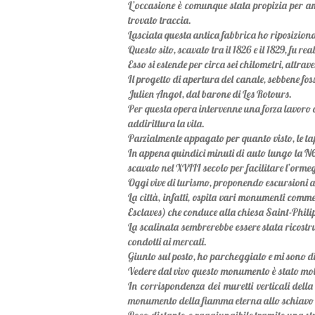
L’occasione è comunque stata propizia per amm
trovato traccia.
Lasciata questa antica fabbrica ho riposiziona
Questo sito, scavato tra il 1826 e il 1829, fu 
Esso si estende per circa sei chilometri, attra
Il progetto di apertura del canale, sebbene fos
Julien Angot, dal barone di Les Rotours.
Per questa opera intervenne una forza lavoro c
addirittura la vita.
Parzialmente appagato per quanto visto, le tap
In appena quindici minuti di auto lungo la N6
scavato nel XVIII secolo per facilitare l’orme
Oggi vive di turismo, proponendo escursioni al
La città, infatti, ospita vari monumenti comm
Esclaves) che conduce alla chiesa Saint-Philip
La scalinata sembrerebbe essere stata ricostru
condotti ai mercati.
Giunto sul posto, ho parcheggiato e mi sono di
Vedere dal vivo questo monumento è stato mo
In corrispondenza dei muretti verticali della
monumento della fiamma eterna allo schiavo ign