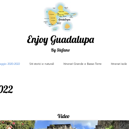
Enjoy Guadalupa
By Stefano
viaggio 2020-2022
Siti storici e naturali
Itinerari Grande e Basse-Terre
Itinerari isole
2022
Video