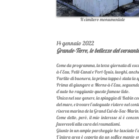
Il cimitero monumentale
14 gennaio 2022
Grande-Terre, le bellezze del versante
Come da programma, la terza giornata di escurs
à-l’Eau, Petit-Canal e Port-Louis, luoghi, anche
Partito di buonora, la prima tappa è stata la
Prima di giungere a Morne-à-l’Eau, seguendo la
d’auto ho raggiunto questo famoso lido.
Unica nel suo genere, la spiaggia di Babin cons
del mare, e trovare l’adeguato ristoro nel cont
riserva marina de la Grand Cul-de-Sac-Marin
Come detto, però, il mio interesse si è conce
favorevoli alla cura dei reumatismi.
Giunto in un ampio parcheggio ho lasciato l’a
L’intera area è coperta da un soffice manto e