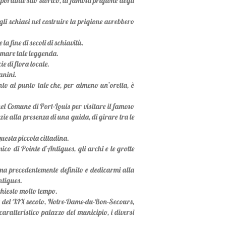
ortante sito storico, la famosa prigione degli
li schiavi nel costruire la prigione avrebbero
.
a fine di secoli di schiavitù.
rmare tale leggenda.
e di flora locale.
anini.
nto al punto tale che, per almeno un’oretta, è
el Comune di Port-Louis per visitare il famoso
e alla presenza di una guida, di girare tra le
questa piccola cittadina.
co di Pointe d’Antigues, gli archi e le grotte
mma precedentemente definito e dedicarmi alla
ntigues.
ichiesto molto tempo.
tta del XIX secolo, Notre-Dame-du-Bon-Secours,
caratteristico palazzo del municipio, i diversi