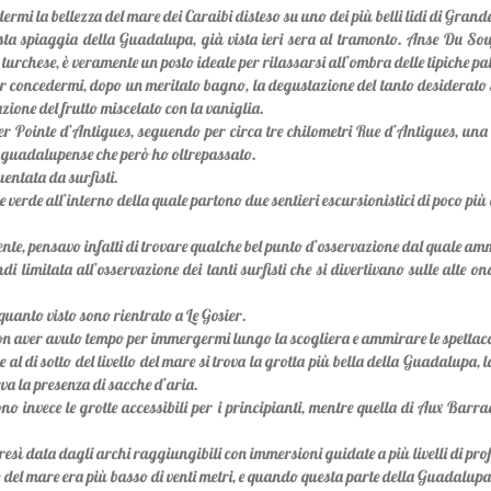
ermi la bellezza del mare dei Caraibi disteso su uno dei più belli lidi di Grande
ta spiaggia della Guadalupa, già vista ieri sera al tramonto. Anse Du Souff
 turchese, è veramente un posto ideale per rilassarsi all’ombra delle tipiche pa
per concedermi, dopo un meritato bagno, la degustazione del tanto desiderato
zione del frutto miscelato con la vaniglia.
a per Pointe d’Antigues, seguendo per circa tre chilometri Rue d’Antigues, un
ile guadalupense che però ho oltrepassato.
entata da surfisti.
e verde all’interno della quale partono due sentieri escursionistici di poco più
nte, pensavo infatti di trovare qualche bel punto d’osservazione dal quale a
i limitata all’osservazione dei tanti surfisti che si divertivano sulle alte 
quanto visto sono rientrato a Le Gosier.
on aver avuto tempo per immergermi lungo la scogliera e ammirare le spettacola
al di sotto del livello del mare si trova la grotta più bella della Guadalupa
rva la presenza di sacche d’aria.
no invece le grotte accessibili per i principianti, mentre quella di Aux Barra
resì data dagli archi raggiungibili con immersioni guidate a più livelli di pro
llo del mare era più basso di venti metri, e quando questa parte della Guadalupa