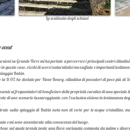
La scalinata degli schiavi
 ovest
ioni su Grande-Terre mi ha portato a percorrere i principali centri cittadini
 in questo caso, ricchi di scorci naturalistici mozzafiato e importanti testimoni
 spiaggia Babin.
 D 117, ho deviato per Vieux-Bourg, cittadina di pescatori di poco più di 5mi
ente ai frequentatori di beneficiare delle proprietà curative di una speciale ti
esto di uno scenario lussureggiante, con l’esclusiva visione in lontananza degl
.
ntrato sulla spiaggia di Babin nota non di certo per le acque cristalline, m
uto e mi sono avventurato alla conoscenza del luogo.
rboso sul quale prende posto una flora variegata composta da palme e diverse 