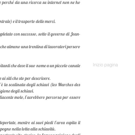
he perché da una ricerca su internet non ne ho
trale) e il trasporto delle merci.
mpletato con successo, sotto il governo di Jean-
e che almeno una trentina di lavoratori persero
Inizio pagina
tanti che deve il suo nome a un piccolo canale
i siti che sto per descrivere.
’è la scalinata degli schiavi (les Marches des
gione degli schiavi.
adiacente molo, l’avrebbero percorsa per essere
portate, mentre ai suoi piedi l’area ospita il
pegno nella lotta alla schiavitù.