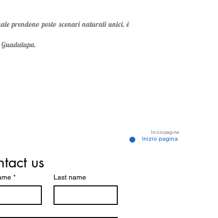
uale prendono posto scenari naturali unici, è
la Guadalupa.
Inizio pagina
Inizio pagina
tact us
name
*
Last name