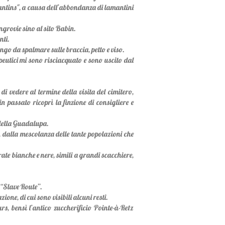
nantins", a causa dell’abbondanza di lamantini
ngrovie sino al sito Babin.
nti.
ango da spalmare sulle braccia, petto e viso.
apeutici mi sono risciacquato e sono uscito dal
di vedere al termine della visita del cimitero,
n passato ricoprì la finzione di consigliere e
 della Guadalupa.
li, dalla mescolanza delle tante popolazioni che
rate bianche e nere, simili a grandi scacchiere,
 “Slave Route”.
ne, di cui sono visibili alcuni resti.
s, bensì l’antico zuccherificio Pointe-à-Retz