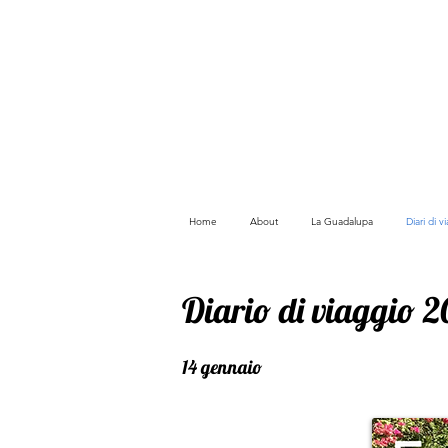
Home
About
La Guadalupa
Diari di 
Diario di viaggio 
14 gennaio