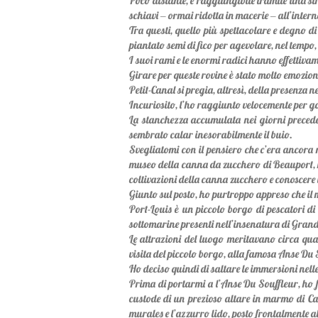
Poco distante, e raggiungibile tramite una st
schiavi ‒ ormai ridotta in macerie ‒ all’intern
Tra questi, quello più spettacolare e degno d
piantato semi di fico per agevolare, nel tempo,
I suoi rami e le enormi radici hanno effettivam
Girare per queste rovine è stato molto emozio
Petit-Canal si pregia, altresì, della presenza 
Incuriosito, l’ho raggiunto velocemente per go
La stanchezza accumulata nei giorni precedent
sembrato calar inesorabilmente il buio.
Svegliatomi con il pensiero che c’era ancora 
museo della canna da zucchero di Beauport, mo
coltivazioni della canna zucchero e conoscere l
Giunto sul posto, ho purtroppo appreso che il m
Port-Louis è un piccolo borgo di pescatori di
sottomarine presenti nell’insenatura di Grand 
Le attrazioni del luogo meritavano circa qua
visita del piccolo borgo, alla famosa Anse Du 
Ho deciso quindi di saltare le immersioni nelle
Prima di portarmi a l’Anse Du Souffleur, ho f
custode di un prezioso altare in marmo di Carr
murales e l’azzurro lido, posto frontalmente a