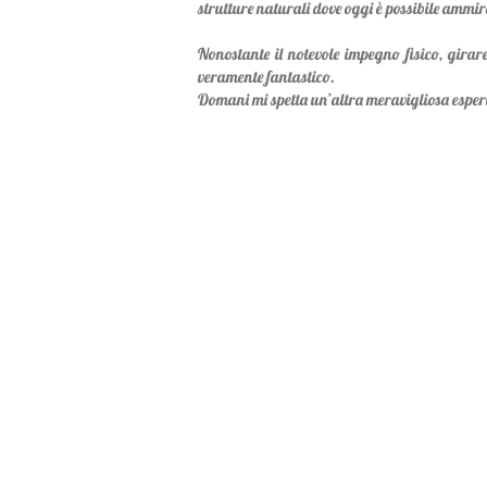
strutture naturali dove oggi è possibile ammi
Nonostante il notevole impegno fisico, girar
veramente fantastico.
Domani mi spetta un’altra meravigliosa esperi
About Me
Il piacere di r
mille sfacce
lussureggiante,
della Guadalu
armonicamente a 
origini creole.