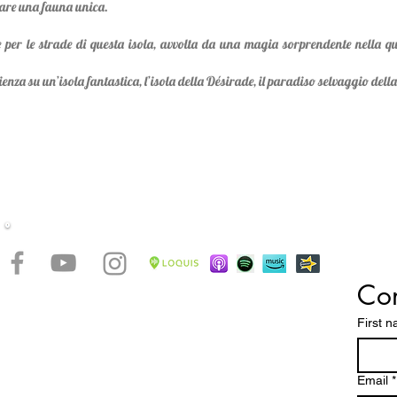
rare una fauna unica.
e per le strade di questa isola, avvolta da una magia sorprendente nella q
enza su un’isola fantastica, l’isola della Désirade, il paradiso selvaggio del
Con
accontare le bellezze di un arcipelago caraibico dalle
ttature dove spiagge magnifiche, una natura
First 
 paesaggi mozzafiato e una storia millenaria, fanno
pa un paradiso tropicale da scoprire e vivere
stretto contatto con la verve di un popolo dalle chiare
Email
*