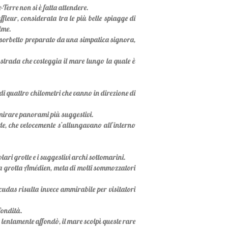
-Terre non si è fatta attendere.
leur, considerata tra le più belle spiagge di
lme.
 sorbetto preparato da una simpatica signora,
a strada che costeggia il mare lungo la quale è
 di quattro chilometri che vanno in direzione di
mmirare panorami più suggestivi.
onde, che velocemente s’allungavano all’interno
ri grotte e i suggestivi archi sottomarini.
, la grotta Amédien, meta di molti sommozzatori
cudas risulta invece ammirabile per visitatori
fondità.
 lentamente affondò, il mare scolpì queste rare