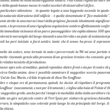
radina, immersa nella lussureggiante natura, Petit-Canal regala un altro imp
o della quale hanno messo le radici secolari di alcuni alberi di fico.
i particolare attenzione ‒ in quanto legato a una leggenda secondo la quale g
 la naturale distruzione dell’edificio ‒ è quello denominato il “fico maledetto”
ente stretto in una morsa i muri della prigione, facendo idealmente significare l
nante, e la presenza di una rigogliosa vegetazione sembra effettivamente confe
nelle immediate vicinanze di un parco paesaggistico che ospita almeno 500 speci
dermi le meraviglie del luogo davanti a una birretta e un paio di sostanziosi p
i ha però iniziato a farsi sentire, tanto che il sonno ha preso il sopravve
molto da vedere, sono tornato in auto e percorrendo la N6 mi sono portato n
lto rinomato grazie alla presenza di un grazioso trenino che consente, grazi
e relative tecniche di produzione.
useo apre solo al mattino, quindi repentino dietro-front e via per il centro di 
 circa 6mila anime, dove è possibile ammirare il suggestivo scorcio panorami
Cul-de-Sac Marin, e il lido tropicale di Anse Du Souffleur.
ttro o cinque ore di permanenza, quindi, ho deciso di rispettare il progra
Souffleur (nuovamente, e non per il tramonto), e infine alla baia di Pointe d’A
 suggestive grotte, anche perché i tempi e le modalità della visita avrebbero r
atto un giro nel piccolo centro di Port Louis per visitare la graziosa chiese
ara, le simpatiche case colorate poste lungo la via principale del borgo, il 
lla chiesa.