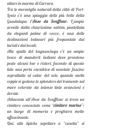
altare in marmo di Carrara.
Tra le meraviglie naturali della città di Port-
Louis c’è una spiaggia delle più belle della
Guadalupa: l’
Anse du Souffleur
. L’ampio
arenile dalla chiarissima sabbia, puntellata
da eleganti palme di cocco, è una delle
destinazioni balneari più frequentate dai
turisti e dai locali.
Alle spalle del bagnasciuga c’è un ampio
bosco di mandorli indiani dove prendono
posto alcuni bar e ristori, facendo di questo
lido una perla caraibica di assoluto fascino
soprattutto al calar del sole, quando molte
coppie si godono lo splendore del tramonto sul
mare colorato da intense tinte arancioni e
dorate.
Adiacente all’Anse du Souffleur si trova un
cimitero conosciuto come “
cimitero marino
”:
un luogo di memoria e preghiera molto
affascinante.
Qui, alle tipiche sepolture a “casetta” si