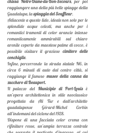
chiesa Notre-Dame-du-Bon-Secours
, per poi
raggiungere una della più belle spiagge della
Guadalupa, la
spiaggia del Souffleur
.
Adiacente a questo lido, ideale non solo per le
splendide acque celesti, ma anche per i
romantici tramonti di color arancio intenso
romanticamente ammirabili sul chiaro
arenile coperto da maestose palme di cocco, è
possibile visitare il grazioso
cimitero delle
conchiglie
.
Infine, percorrendo la strada statale N6, in
circa 6 minuti di auto dal centro città, si
raggiunge il famoso
museo della canna da
zucchero di Beauport.
Il palazzo del
Municipio di Port-Louis
è
un’opera architettonica in stile neoclassico
progettata da Ali Tur e dall'architetto
guadalupense Gérard-Michel Corbin
all’indomani del ciclone del 1928.
Dispone di una facciata color crema con
rifiniture rosse, un’ampia terrazza centrale
che sovrasta il porticato d’ingresso, al cui