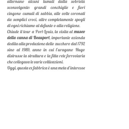
alternano alcuni tumuli dalla sobrietà
sconvolgente: grandi conchiglie e fiori
cingono cumuli di sabbia, alle volte coronati
da semplici croci, altre completamente spogli
di ogni richiamo al defunto o alla religione.
Chiude il tour a Port-Louis, la visita al
museo
della canna di Beauport
, importante azienda
dedita alla produzione dello zucchero dal 1792
sino al 1989, anno in cui l’uragano Hugo
distrusse la struttura e la fitta rete ferroviaria
che collegava le varie coltivazioni.
Oggi, questa ex fabbrica è una meta d’interesse
culturale per tutti coloro che vogliono
conoscere i segreti della coltivazione della
canna da zucchero.
La struttura è attraversata da un trenino con
guida al seguito che, nell’arco di cinquanta
minuti di viaggio, attraversa l’intera tenuta. Il
museo ospita un negozio di souvenir, delle sale
da pranzo, un ristorante, e un tipico mulino
dal quale, salendo una scalinata interna, è
possibile ammirare la vastità dell’area