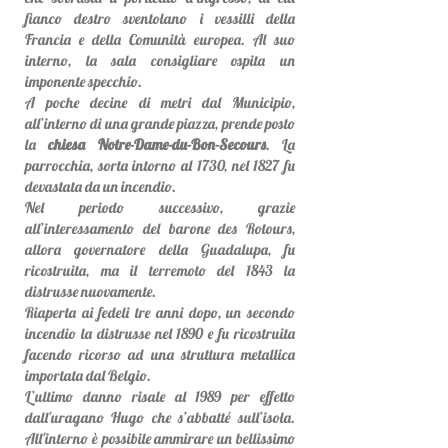
fianco destro sventolano i vessilli della
Francia e della Comunità europea. Al suo
interno, la sala consigliare ospita un
imponente specchio.
A poche decine di metri dal Municipio,
all’interno di una grande piazza, prende posto
la
chiesa Notre-Dame-du-Bon-Secours
. La
parrocchia, sorta intorno al 1730, nel 1827 fu
devastata da un incendio.
Nel periodo successivo, grazie
all’interessamento del barone des Rotours,
allora governatore della Guadalupa, fu
ricostruita, ma il terremoto del 1843 la
distrusse nuovamente.
Riaperta ai fedeli tre anni dopo, un secondo
incendio la distrusse nel 1890 e fu ricostruita
facendo ricorso ad una struttura metallica
importata dal Belgio.
L’ultimo danno risale al 1989 per effetto
dall'uragano Hugo che s’abbatté sull’isola.
All'interno è possibile ammirare un bellissimo