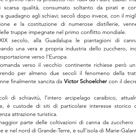
i scarsa qualità, consumato soltanto da pirati e cont
ra guadagno agli schiavi; secoli dopo invece, con il migl
one e la costituzione di numerose distillerie, venne 
delle truppe impegnate nel primo conflitto mondiale.
 XIX secolo, alla Guadalupa le piantagioni di cann
creando una vera e propria industria dello zucchero, i
’esportazione verso l’Europa.
omanda verso il vecchio continente richiese però un
endo per almeno due secoli il fenomeno della tratta
venne finalmente sancita da 
Victor Schoelcher
 con il decr
li di schiavitù, l’intero arcipelago caraibico, attualm
e, è custode di siti di particolare interesse storico 
nza attrazione turistica.
aggior parte delle coltivazioni di canna da zucchero s
e e nel nord di Grande-Terre, e sull’isola di Marie-Galant