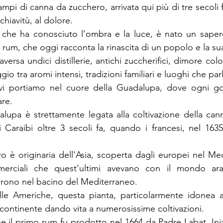
mpi di canna da zucchero, arrivata qui più di tre secoli 
chiavitù, al dolore.
 che ha conosciuto l’ombra e la luce, è nato un sapere
el rum, che oggi racconta la rinascita di un popolo e la su
raversa undici distillerie, antichi zuccherifici, dimore colo
gio tra aromi intensi, tradizioni familiari e luoghi che par
vi portiamo nel cuore della Guadalupa, dove ogni go
are.
alupa è strettamente legata alla coltivazione della can
 Caraibi oltre 3 secoli fa, quando i francesi, nel 1635
 è originaria dell'Asia, scoperta dagli europei nel Med
merciali che quest’ultimi avevano con il mondo ar
iarono nel bacino del Mediterraneo.
le Americhe, questa pianta, particolarmente idonea ai 
continente dando vita a numerosissime coltivazioni.
he il primo rum fu prodotto nel 1664 da Padre Labat. Ini