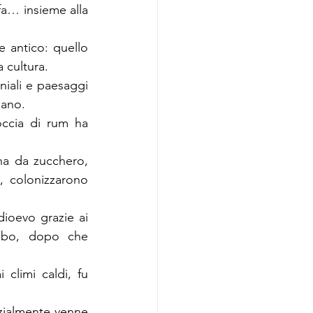
fa… insieme alla 
 antico: quello 
a cultura.
niali e paesaggi 
lano.
ccia di rum ha 
na da zucchero, 
, colonizzarono 
ioevo grazie ai 
abo, dopo che 
climi caldi, fu 
zialmente venne 