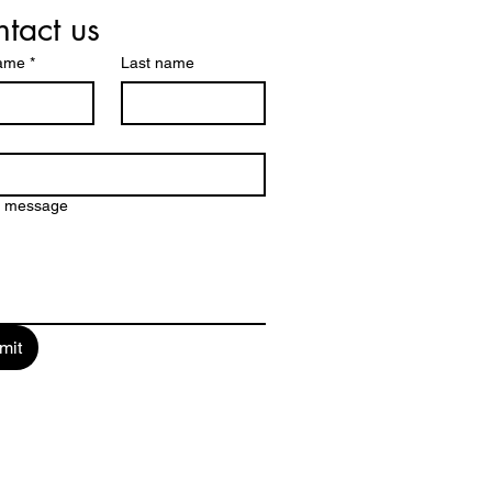
tact us
name
*
Last name
a message
mit