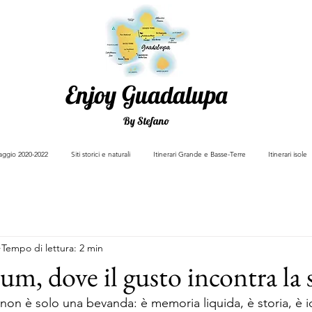
Enjoy Guadalupa
By Stefano
viaggio 2020-2022
Siti storici e naturali
Itinerari Grande e Basse-Terre
Itinerari isole
Tempo di lettura: 2 min
rum, dove il gusto incontra la 
m non è solo una bevanda: è memoria liquida, è storia, è i