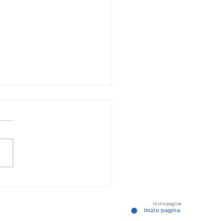
ta degli schiavi - Canale des
urs
Inizio pagina
Inizio pagina