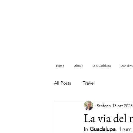
Home
About
La Guadalupa
Diari di 
All Posts
Travel
Stefano
13 ott 2025
La via del 
In 
Guadalupa
, il ru