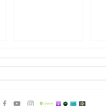
La rotta degli schiavi - Museo
La rot
Victor Schœlcher
Roto