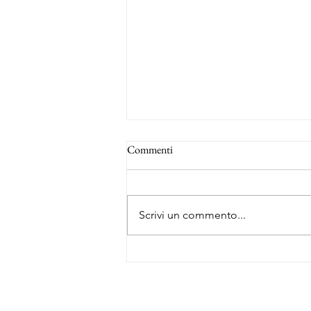
Commenti
Scrivi un commento...
La rotta degli schiavi - Forte Louis
Delgrès
About Me