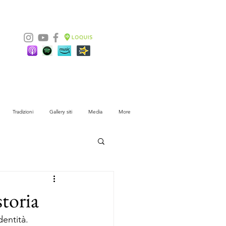
Tradizioni
Gallery siti
Media
More
storia
dentità.