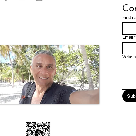
Con
accontare le bellezze di un arcipelago caraibico dalle
ttature dove spiagge magnifiche, una natura
First 
 paesaggi mozzafiato e una storia millenaria, fanno
pa un paradiso tropicale da scoprire e vivere
stretto contatto con la verve di un popolo dalle chiare
Email
*
Write 
Sub
ail: enjoyguadalupa@gmail.com