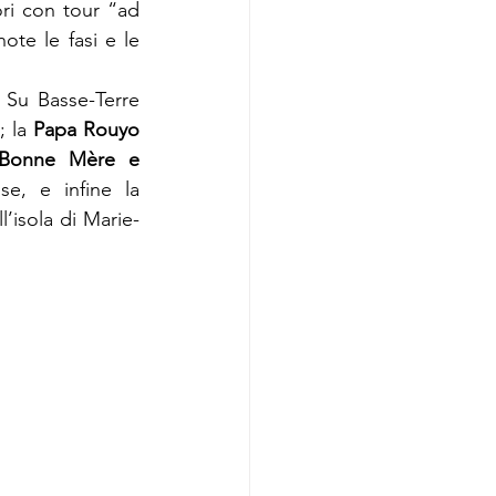
ori con tour “ad 
ote le fasi e le 
 Su Basse-Terre 
; la 
Papa Rouyo
Bonne Mère e 
, sede quest’ultima anche del museo del rum, a Sainte-Rose, e infine la 
l’isola di Marie-