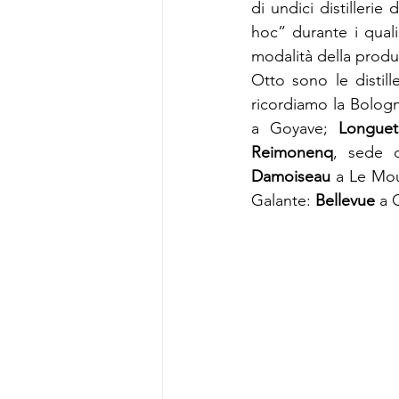
di undici distillerie
hoc” durante i quali 
modalità della produ
Otto sono le distill
ricordiamo la Bologne
a Goyave; 
Longue
Reimonenq
Damoiseau 
a Le Moul
Galante: 
Bellevue 
a 