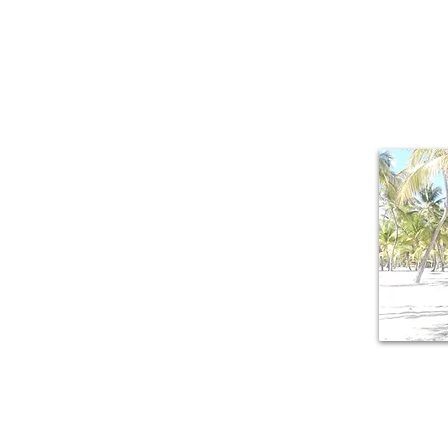
Il piacere di r
mille sfacce
lussureggiante,
della Guadalu
armonicamente a 
origini creole.
M