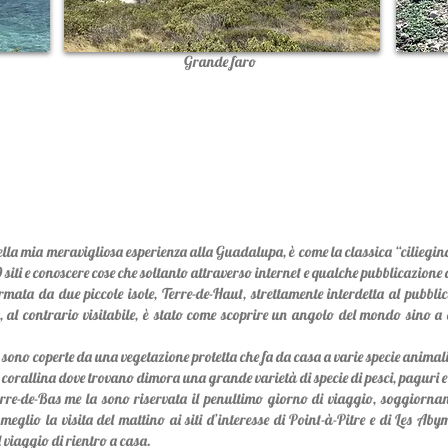
Grande faro
la mia meravigliosa esperienza alla Guadalupa, è come la classica “ciliegina s
0 siti e conoscere cose che soltanto attraverso internet e qualche pubblicazione
mata da due piccole isole, Terre-de-Haut, strettamente interdetta al pubblic
 al contrario visitabile, è stato come scoprire un angolo del mondo sino a 
e sono coperte da una vegetazione protetta che fa da casa a varie specie animali 
corallina dove trovano dimora una grande varietà di specie di pesci, paguri e
erre-de-Bas me la sono riservata il penultimo giorno di viaggio, soggiornan
 meglio la visita del mattino ai siti d’interesse di Point-à-Pitre e di Les A
l viaggio di rientro a casa.