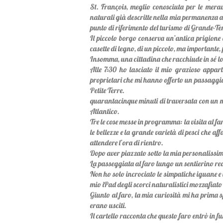
St. François, meglio conosciuta per le merav
naturali già descritte nella mia permanenza a G
punto di riferimento del turismo di Grande-Te
Il piccolo borgo conserva un’antica prigione d
casette di legno, di un piccolo, ma importante, 
Insomma, una cittadina che racchiude in sé lo st
Alle 7:30 ho lasciato il mio grazioso appart
proprietari che mi hanno offerto un passaggio 
Petite Terre.
quarantacinque minuti di traversata con un m
Atlantico.
Tre le cose messe in programma: la visita al 
le bellezze e la grande varietà di pesci che a
attendere l’ora di rientro.
Dopo aver piazzato sotto la mia personalissim
La passeggiata al faro lungo un sentierino real
Non ho solo incrociato le simpatiche iguane e 
mio iPad degli scorci naturalistici mozzafiato 
Giunto al faro, la mia curiosità mi ha prima s
erano usciti.
Il cartello racconta che questo faro entrò in 