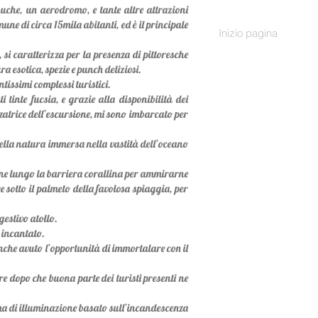
buche, un aerodromo, e tante altre attrazioni
ne di circa 15mila abitanti, ed è il principale
Inizio pagina
si caratterizza per la presenza di pittoresche
a esotica, spezie e punch deliziosi.
ntissimi complessi turistici.
tinte fucsia, e grazie alla disponibilità dei
zzatrice dell’escursione, mi sono imbarcato per
lla natura immersa nella vastità dell’oceano
ione lungo la barriera corallina per ammirarne
e sotto il palmeto della favolosa spiaggia, per
estivo atollo.
o incantato.
anche avuto l’opportunità di immortalare con il
re dopo che buona parte dei turisti presenti ne
tema di illuminazione basato sull’incandescenza