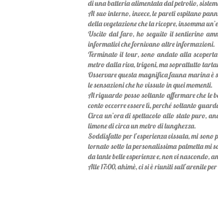
di una batteria alimentata dal petrolio, sistem
Al suo interno, invece, le pareti ospitano pann
della vegetazione che la ricopre, insomma un’e
Uscito dal faro, ho seguito il sentierino amm
informativi che fornivano altre informazioni.
Terminato il tour, sono andato alla scoperta d
metro dalla riva, trigoni, ma soprattutto tart
Osservare questa magnifica fauna marina è sta
le sensazioni che ho vissuto in quei momenti.
Al riguardo posso soltanto affermare che le bel
conto occorre essere lì, perché soltanto guar
Circa un’ora di spettacolo allo stato puro, an
limone di circa un metro di lunghezza.
Soddisfatto per l’esperienza vissuta, mi sono 
tornato sotto la personalissima palmetta mi so
da tante belle esperienze e, non vi nascondo, a
Alle 17:00, ahimè, ci si è riuniti sull’arenile