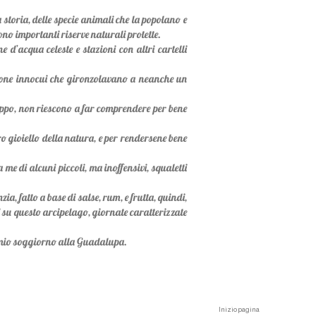
a storia, delle specie animali che la popolano e
no importanti riserve naturali protette.
d’acqua celeste e stazioni con altri cartelli
 limone innocui che gironzolavano a neanche un
roppo, non riescono a far comprendere per bene
ro gioiello della natura, e per rendersene bene
me di alcuni piccoli, ma inoffensivi, squaletti
, fatto a base di salse, rum, e frutta, quindi,
i su questo arcipelago, giornate caratterizzate
del mio soggiorno alla Guadalupa.
Inizio pagina