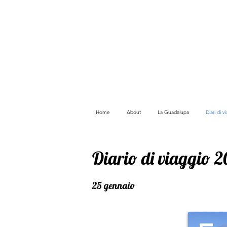
Home
About
La Guadalupa
Diari di 
Diario di viaggio 
25 gennaio