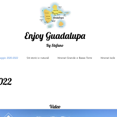
Enjoy Guadalupa
By Stefano
viaggio 2020-2022
Siti storici e naturali
Itinerari Grande e Basse-Terre
Itinerari isole
2022
Video