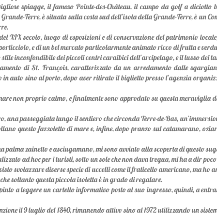
igliose spiagge, il famoso Pointe-des-Château, il campo da golf a diciotto 
rande-Terre, è situata sulla costa sud dell’isola della Grande-Terre, è un Comu
rre.
el XIX secolo, luogo di esposizioni e di conservazione del patrimonio locale, 
porticciolo, e di un bel mercato particolarmente animato ricco di frutta e verdur
ile inconfondibile dei piccoli centri caraibici dell’arcipelago, e il lusso dei ta
amento di St. François, caratterizzato da un arredamento dalle sgargianti 
in auto sino al porto, dopo aver ritirato il biglietto presso l’agenzia organi
are non proprio calmo, e finalmente sono approdato su questa meraviglia de
faro, una passeggiata lungo il sentiero che circonda Terre-de-Bas, un’immers
ffollano questo fazzoletto di mare e, infine, dopo pranzo sul catamarano, oziar
a palma zainetto e asciugamano, mi sono avviato alla scoperta di questo sugg
izzato ad hoc per i turisti, sotto un sole che non dava tregua, mi ha a dir poc
visto svolazzare diverse specie di uccelli come il fraticello americano, ma ho 
che soltanto questa piccola isoletta è in grado di regalare.
pinto a leggere un cartello informativo posto al suo ingresso, quindi, a entra
funzione il 9 luglio del 1840, rimanendo attivo sino al 1972 utilizzando un sis