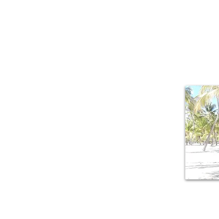
About Me
Il piacere di r
mille sfacce
lussureggiante,
della Guadalu
armonicamente a 
origini creole.
M