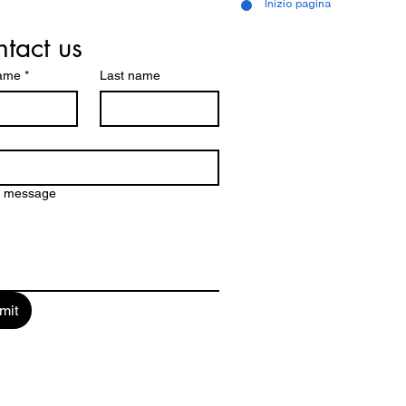
Inizio pagina
tact us
name
*
Last name
a message
mit