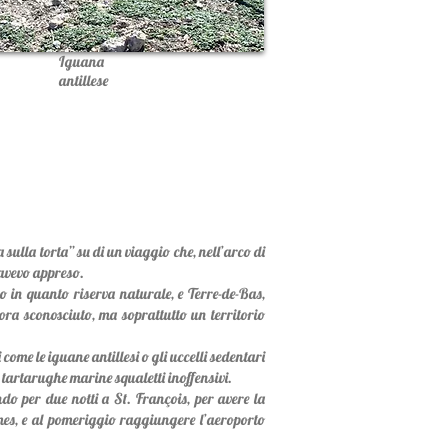
Iguana
antillese
ulla torta” su di un viaggio che, nell’arco di
 avevo appreso.
o in quanto riserva naturale, e Terre-de-Bas,
ora sconosciuto, ma soprattutto un territorio
come le iguane antillesi o gli uccelli sedentari
 tartarughe marine squaletti inoffensivi.
do per due notti a St. François, per avere la
bymes, e al pomeriggio raggiungere l’aeroporto