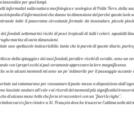
a innovativo per quei tempi.
elli informativi sulla natura morfologica e zoologica di Petite Terre, della su
nciclopedia d’informazioni che danno la dimensione del perché queste isole so
irando tutto il panorama circostante formato da insenature, piccole piscine 
ei fondali sottomarini ricchi di pesci tropicali di tutti i colori, squaletti
arughe marine di varie dimensioni.
to uno spettacolo indescrivibile, tanto che le parole di questo diario, purt
lezze della spiaggia e dei suoi fondali, peraltro ricchi di corallo, sono un ve
dando con i propri occhi si può veramente apprezzare la loro magnificenza.
che se in alcuni momenti mi sono un po' intimorito per il passaggio accanto a 
portato sul catamarano per consumare il pasto messo a disposizione dall’agenzia
no lasciato andare all’ozio e ai ricordi dei momenti più significativi trascors
nche di alcune meno belle che forse vi racconterò con un “fuori le righe”.
 per rimbarcarci e fare rientro a St. François dove ho trascorso l’ultima notte 