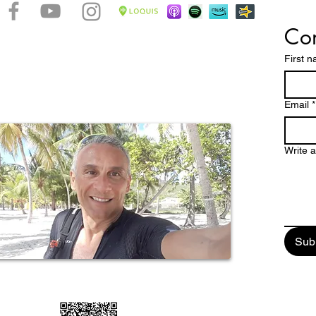
Con
accontare le bellezze di un arcipelago caraibico dalle
ttature dove spiagge magnifiche, una natura
First 
 paesaggi mozzafiato e una storia millenaria, fanno
pa un paradiso tropicale da scoprire e vivere
stretto contatto con la verve di un popolo dalle chiare
Email
*
Write 
Sub
ail: enjoyguadalupa@gmail.com