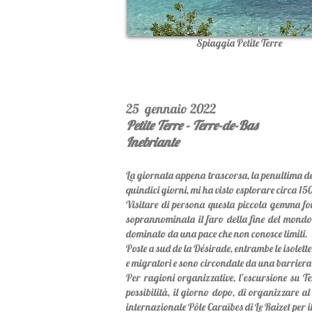
Spiaggia Petite Terre
25 gennaio 2022
Petite Terre - Terre-de-Bas
Inebriante
La giornata appena trascorsa, la penultima del
quindici giorni, mi ha visto esplorare circa 15
Visitare di persona questa piccola gemma for
soprannominata il faro della fine del mondo,
dominato da una pace che non conosce limiti.
Poste a sud de la Désirade, entrambe le isolett
e migratori e sono circondate da una barriera 
Per ragioni organizzative, l’escursione su T
possibilità, il giorno dopo, di organizzare al
internazionale Pôle Caraïbes di Le Raizet per i