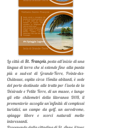
La città di
St. François
, posta all’inizio di una
lingua di terra che si estende fino alla punta
più a sud-est di Grande-Terre, Pointe-des-
Châteaux, ospita circa 15mila abitanti, è sede
del porto destinato alle tratte per l’isola de la
Désirade e Petite Terre, di un museo, e lungo
gli otto chilometri della litoranea D118, il
promontorio accoglie un’infinità di complessi
turistici, un campo da golf, un aerodromo,
spiagge libere e scorci naturali molto
interessanti.
Provenendo dalla cittadina di St. Anne, il tour