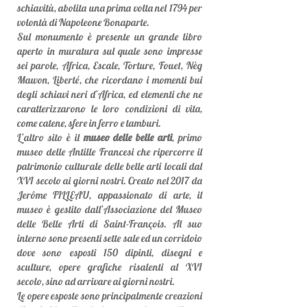
schiavitù, abolita una prima volta nel 1794 per
volontà di Napoleone Bonaparte.
Sul monumento è presente un grande libro
aperto in muratura sul quale sono impresse
sei parole, Africa, Escale, Torture, Fouet, Nèg
Mawon, Liberté, che ricordano i momenti bui
degli schiavi neri d’Africa, ed elementi che ne
caratterizzarono le loro condizioni di vita,
come catene, sfere in ferro e tamburi.
L’altro sito è il
museo delle belle arti
, primo
museo delle Antille Francesi che ripercorre il
patrimonio culturale delle belle arti locali dal
XVI secolo ai giorni nostri. Creato nel 2017 da
Jerôme FILLEAU, appassionato di arte, il
museo è gestito dall’Associazione del Museo
delle Belle Arti di Saint-François. Al suo
interno sono presenti sette sale ed un corridoio
dove sono esposti 150 dipinti, disegni e
sculture, opere grafiche risalenti al XVI
secolo, sino ad arrivare ai giorni nostri.
Le opere esposte sono principalmente creazioni