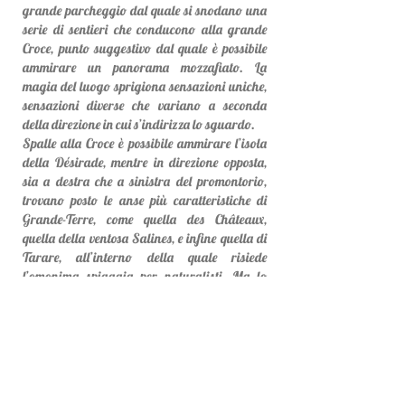
grande parcheggio dal quale si snodano una
serie di sentieri che conducono alla grande
Croce, punto suggestivo dal quale è possibile
ammirare un panorama mozzafiato. La
magia del luogo sprigiona sensazioni uniche,
sensazioni diverse che variano a seconda
della direzione in cui s’indirizza lo sguardo.
Spalle alla Croce è possibile ammirare l’isola
della Désirade, mentre in direzione opposta,
sia a destra che a sinistra del promontorio,
trovano posto le anse più caratteristiche di
Grande-Terre, come quella des Châteaux,
quella della ventosa Salines, e infine quella di
Tarare, all’interno della quale risiede
l’omonima spiaggia per naturalisti. Ma lo
scenario più suggestivo che si può ammirare a
Pointe-des-Châteaux
è quello che si gode al
tramonto, grazie alle mille sfumature di
arancione che colorano l’immenso orizzonte.