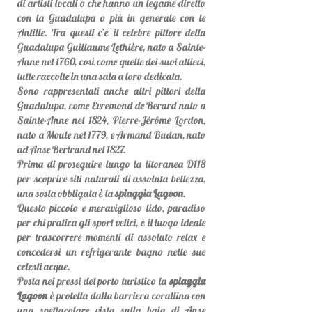
di artisti locali o che hanno un legame diretto
con la Guadalupa o più in generale con le
Antille. Tra questi c’è il celebre pittore della
Guadalupa Guillaume Lethière, nato a Sainte-
Anne nel 1760, così come quelle dei suoi allievi,
tutte raccolte in una sala a loro dedicata.
Sono rappresentati anche altri pittori della
Guadalupa, come Evremond de Berard nato a
Sainte-Anne nel 1824, Pierre-Jérôme Lordon,
nato a Moule nel 1779, e Armand Budan, nato
ad Anse Bertrand nel 1827.
Prima di proseguire lungo la litoranea D118
per scoprire siti naturali di assoluta bellezza,
una sosta obbligata è la
spiaggia Lagoon
.
Questo piccolo e meraviglioso lido, paradiso
per chi pratica gli sport velici, è il luogo ideale
per trascorrere momenti di assoluto relax e
concedersi un refrigerante bagno nelle sue
celesti acque.
Posta nei pressi del porto turistico la
spiaggia
Lagoon
è protetta dalla barriera corallina con
una spettacolare vista sulla baia di Anse