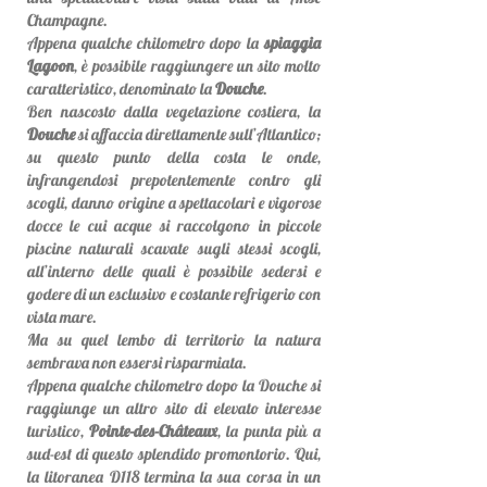
Champagne.
Appena qualche chilometro dopo la
spiaggia
Lagoon
, è possibile raggiungere un sito molto
caratteristico, denominato la
Douche
.
Ben nascosto dalla vegetazione costiera, la
Douche
si affaccia direttamente sull’Atlantico;
su questo punto della costa le onde,
infrangendosi prepotentemente contro gli
scogli, danno origine a spettacolari e vigorose
docce le cui acque si raccolgono in piccole
piscine naturali scavate sugli stessi scogli,
all’interno delle quali è possibile sedersi e
godere di un esclusivo e costante refrigerio con
vista mare.
Ma su quel lembo di territorio la natura
sembrava non essersi risparmiata.
Appena qualche chilometro dopo la Douche si
raggiunge un altro sito di elevato interesse
turistico,
Pointe-des-Châteaux
, la punta più a
sud-est di questo splendido promontorio. Qui,
la litoranea D118 termina la sua corsa in un