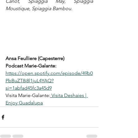
Canot, Spiaggia May, Spiaggia 
Moustique, Spiaggia Bambou.
Ansa 
Feulliere (Capesterre)
Podcast Marie-Galante: 
https://open.spotify.com/episode/49b0
PbBuZT8i8l1juL4YAQ?
si=1abfad45fc3a45d9
Visita Marie-Galante:
Visita Deshaies | 
Enjoy Guadalupa