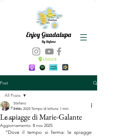
Enjoy Guadalupa
By Stefano
Post
All Posts
Stefano
All Posts
3 nov 2025
Tempo di lettura: 1 min
Le spiagge di Marie-Galante
Travel
Aggiornamento:
8 nov 2025
“Dove il tempo si ferma: le spiagge 