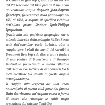
Il Comune di
Gourbeyre
, nato con un decreto
del 20 settembre del 1837, prende il suo nome
dal contrammiraglio
Augustin Jean-Baptiste
Gourbeyre
, Governatore della Guadalupa dal
1841 al 1845, a seguito di specifica richiesta
dell’allora primo Sindaco
Louis-Philippe
Longueteau
.
Grazie alla sua posizione geografica che si
estende dalle rive della spiaggia Rivière Sense,
sede dell’omonimo porto turistico, sino a
raggiungere i piedi dei monti dei Caraibi, il
Comune di
Gourbeyre
da diversi anni è fautore
di una politica di Ecoturismo e di Sviluppo
Sostenibile, permettendo a questa cittadina
dell’isola di Basse-Terre di annoverarsi tra le
mete turistiche più ambite di questo angolo
della Guadalupa.
Il viaggio alla scoperta dei suoi tesori
naturalistici di questa città parte dal famoso
Bain des Amours
, un’elegante vasca a forma
di cuore che raccoglie le calde acque
provenienti dal vulcano Soufrière.