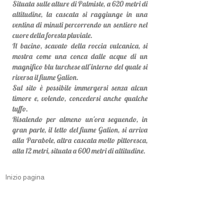
Situata sulle alture di Palmiste, a 620 metri di
altitudine, la cascata si raggiunge in una
ventina di minuti percorrendo un sentiero nel
cuore della foresta pluviale.
Il bacino, scavato della roccia vulcanica, si
mostra come una conca dalle acque di un
magnifico blu turchese all’interno del quale si
riversa il fiume Galion.
Sul sito è possibile immergersi senza alcun
timore e, volendo, concedersi anche qualche
tuffo.
Risalendo per almeno un'ora seguendo, in
gran parte, il letto del fiume Galion, si arriva
alla Parabole, altra cascata molto pittoresca,
alta 12 metri, situata a 600 metri di altitudine.
Inizio pagina
About Me