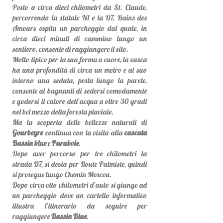
Posto a circa dieci chilometri da St. Claude,
percorrendo la statale N1 e la D7, Bains des
Amours ospita un parcheggio dal quale, in
circa dieci minuti di cammino lungo un
sentiero, consente di raggiungere il sito.
Molto tipico per la sua forma a cuore, la vasca
ha una profondità di circa un metro e al suo
interno una seduta, posta lungo la parete,
consente ai bagnanti di sedersi comodamente
e godersi il calore dell’acqua a oltre 30 gradi
nel bel mezzo della foresta pluviale.
Ma la scoperta delle bellezze naturali di
Gourbeyre
continua con la visita alla
cascata
Bassin blue
e
Parabole
.
Dopo aver percorso per tre chilometri la
strada D7, si devia per Route Palmiste, quindi
si prosegue lungo Chemin Moscou.
Dopo circa otto chilometri d’auto si giunge ad
un parcheggio dove un cartello informativo
illustra l’itinerario da seguire per
raggiungere
Bassin Blue
.