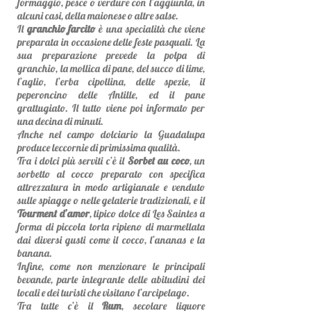
formaggio, pesce o verdure con l’aggiunta, in
alcuni casi, della maionese o altre salse.
Il
granchio farcito
è una specialità che viene
preparata in occasione delle feste pasquali. La
sua preparazione prevede la polpa di
granchio, la mollica di pane, del succo di lime,
l’aglio, l’erba cipollina, delle spezie, il
peperoncino delle Antille, ed il pane
grattugiato. Il tutto viene poi informato per
una decina di minuti.
Anche nel campo dolciario la Guadalupa
produce leccornie di primissima qualità.
Tra i dolci più serviti c’è il
Sorbet au coco
, un
sorbetto al cocco preparato con specifica
attrezzatura in modo artigianale e venduto
sulle spiagge o nelle gelaterie tradizionali, e il
Tourment d’amor
, tipico dolce di Les Saintes a
forma di piccola torta ripieno di marmellata
dai diversi gusti come il cocco, l’ananas e la
banana.
Infine, come non menzionare le principali
bevande, parte integrante delle abitudini dei
locali e dei turisti che visitano l’arcipelago.
Tra tutte c’è il
Rum
, secolare liquore