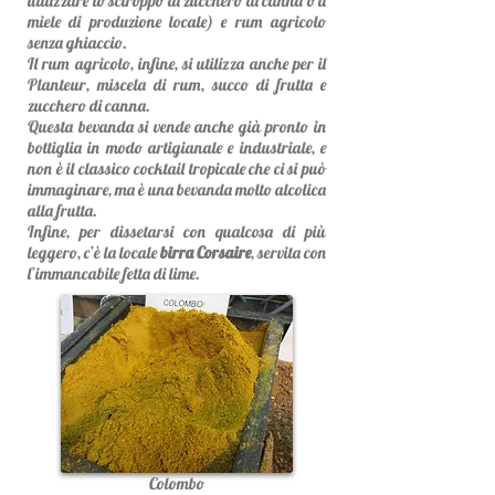
utilizzare lo sciroppo di zucchero di canna o il
miele di produzione locale) e rum agricolo
senza ghiaccio.
Il rum agricolo, infine, si utilizza anche per il
Planteur, miscela di rum, succo di frutta e
zucchero di canna.
Questa bevanda si vende anche già pronto in
bottiglia in modo artigianale e industriale, e
non è il classico cocktail tropicale che ci si può
immaginare, ma è una bevanda molto alcolica
alla frutta.
Infine, per dissetarsi con qualcosa di più
leggero, c’è la locale
birra Corsaire
, servita con
l’immancabile fetta di lime.
Colombo