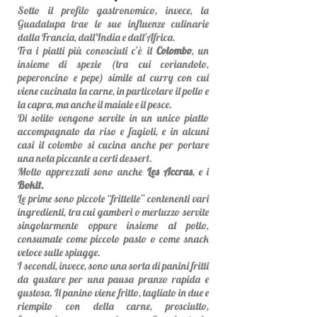
Sotto il profilo gastronomico, invece, la
Guadalupa trae le sue influenze culinarie
dalla Francia, dall'India e dall'Africa.
Tra i piatti più conosciuti c’è il
Colombo
, un
insieme di spezie (tra cui coriandolo,
peperoncino e pepe) simile al curry con cui
viene cucinata la carne, in particolare il pollo e
la capra, ma anche il maiale e il pesce.
Di solito vengono servite in un unico piatto
accompagnato da riso e fagioli, e in alcuni
casi il colombo si cucina anche per portare
una nota piccante a certi dessert.
Molto apprezzati sono anche
Les Accras
, e i
Bokit.
Le prime sono piccole “frittelle” contenenti vari
ingredienti, tra cui gamberi o merluzzo servite
singolarmente oppure insieme al pollo,
consumate come piccolo pasto o come snack
veloce sulle spiagge.
I secondi, invece, sono una sorta di panini fritti
da gustare per una pausa pranzo rapida e
gustosa. Il panino viene fritto, tagliato in due e
riempito con della carne, prosciutto,