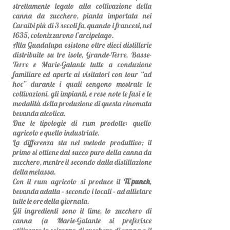
strettamente legato alla coltivazione della
canna da zucchero, pianta importata nei
Caraibi più di 3 secoli fa, quando i francesi, nel
1635, colonizzarono l’arcipelago.
Alla Guadalupa esistono oltre dieci distillerie
distribuite su tre isole, Grande-Terre, Basse-
Terre e Marie-Galante tutte a conduzione
familiare ed aperte ai visitatori con tour “ad
hoc” durante i quali vengono mostrate le
coltivazioni, gli impianti, e rese note le fasi e le
modalità della produzione di questa rinomata
bevanda alcolica.
Due le tipologie di rum prodotte: quello
agricolo e quello industriale.
La differenza sta nel metodo produttivo; il
primo si ottiene dal succo puro della canna da
zucchero, mentre il secondo dalla distillazione
della melassa.
Con il rum agricolo si produce il
Ti’punch
,
bevanda adatta – secondo i locali – ad allietare
tutte le ore della giornata.
Gli ingredienti sono il lime, lo zucchero di
canna (a Marie-Galante si preferisce