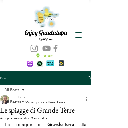
Enjoy Guadalupa
By Stefano
Post
All Posts
Stefano
All Posts
24 ott 2025
Tempo di lettura: 1 min
Le spiagge di Grande-Terre
Travel
Aggiornamento:
8 nov 2025
Le spiagge di 
Grande-Terre
 alla 