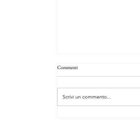
Commenti
Scrivi un commento...
La rotta degli schiavi - Forte Louis
Delgrès
About Me