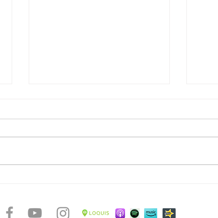
La rotta degli schiavi - Museo
La rot
Victor Schœlcher
Roto