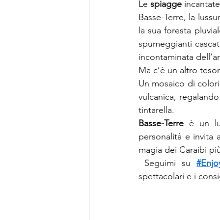
Le 
spiagge 
incantate
Basse-Terre, la lussu
la sua foresta pluvia
spumeggianti cascate 
incontaminata dell’a
Ma c’è un altro teso
Un mosaico di colori 
vulcanica, regalando
tintarella.
Basse-Terre
 è un lu
personalità e invita 
magia dei Caraibi più
 Seguimi su 
#Enjo
spettacolari e i consi