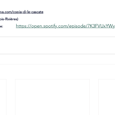
pa.com/copia-di-le-cascate
is-Rivières)
https://open.spotify.com/episode/7K3FVUxYW
erre: 