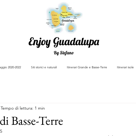
Enjoy Guadalupa
By Stefano
viaggio 2020-2022
Siti storici e naturali
Itinerari Grande e Basse-Terre
Itinerari isole
Tempo di lettura: 1 min
di Basse-Terre
25