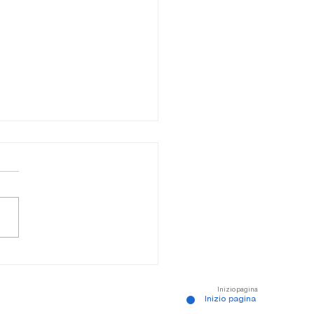
ta degli schiavi - Canale des
urs
Inizio pagina
Inizio pagina