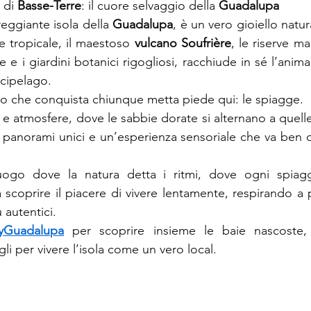
 di 
Basse-Terre
: il cuore selvaggio della 
Guadalupa
reggiante isola della 
Guadalupa
, è un vero gioiello natu
le tropicale, il maestoso 
vulcano Soufrière
, le riserve ma
e i giardini botanici rigogliosi, racchiude in sé l’anima
rcipelago.
ro che conquista chiunque metta piede qui: le spiagge.
e atmosfere, dove le sabbie dorate si alternano a quelle
 panorami unici e un’esperienza sensoriale che va ben ol
ogo dove la natura detta i ritmi, dove ogni spiagg
a scoprire il piacere di vivere lentamente, respirando a 
 autentici.
yGuadalupa
 per scoprire insieme le baie nascoste, 
gli per vivere l’isola come un vero local.