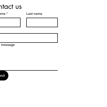
tact us
name
*
Last name
a message
mit