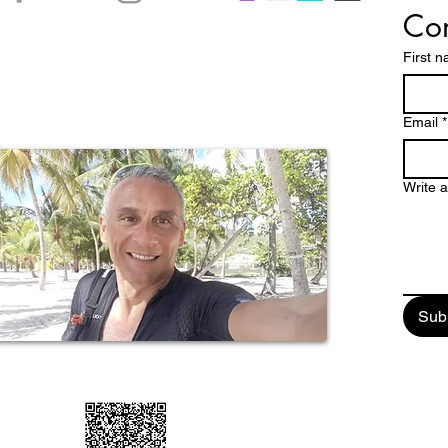
Con
accontare le bellezze di un arcipelago caraibico dalle
ttature dove spiagge magnifiche, una natura
First 
 paesaggi mozzafiato e una storia millenaria, fanno
pa un paradiso tropicale da scoprire e vivere
stretto contatto con la verve di un popolo dalle chiare
Email
*
Write 
Sub
ail: enjoyguadalupa@gmail.com