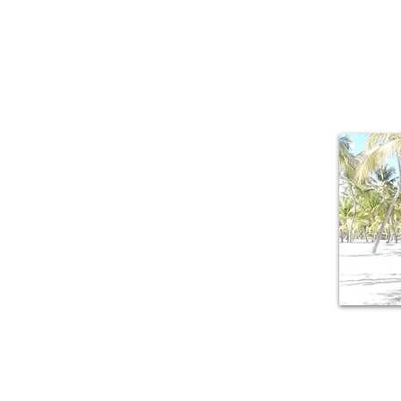
Il piacere di r
mille sfacce
lussureggiante,
della Guadalu
armonicamente a 
origini creole.
M