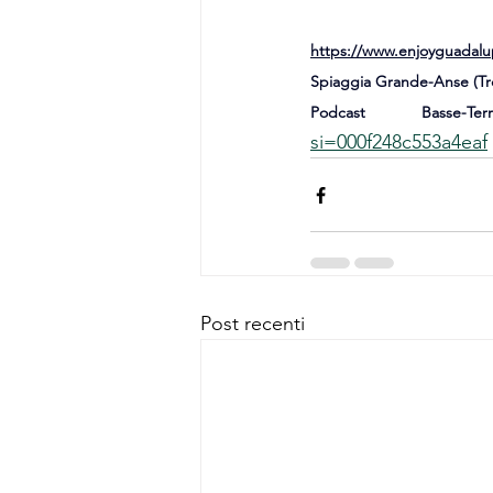
https://www.enjoyguadalu
Spiaggia Grande-Anse (Tro
Podcast Basse-T
si=000f248c553a4eaf
Post recenti