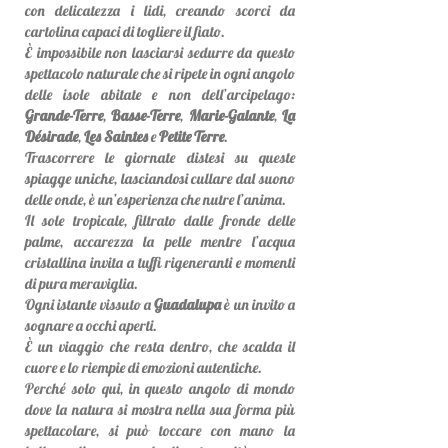
con delicatezza i lidi, creando scorci da
cartolina capaci di togliere il fiato.
È impossibile non lasciarsi sedurre da questo
spettacolo naturale che si ripete in ogni angolo
delle isole abitate e non dell’arcipelago:
Grande-Terre
,
Basse-Terre
,
Marie-Galante
,
La
Désirade
,
Les Saintes
e
Petite Terre
.
Trascorrere le giornate distesi su queste
spiagge uniche, lasciandosi cullare dal suono
delle onde, è un’esperienza che nutre l’anima.
Il sole tropicale, filtrato dalle fronde delle
palme, accarezza la pelle mentre l’acqua
cristallina invita a tuffi rigeneranti e momenti
di pura meraviglia.
Ogni istante vissuto a
Guadalupa
è un invito a
sognare a occhi aperti.
È un viaggio che resta dentro, che scalda il
cuore e lo riempie di emozioni autentiche.
Perché solo qui, in questo angolo di mondo
dove la natura si mostra nella sua forma più
spettacolare, si può toccare con mano la