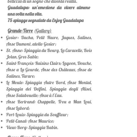
bellezza di un sogno che diventa realtà.
Guadalupa: un’emozione da vivere almeno
una volta nella vita.
75 spiagge segnalate da Enjoy Guadalupa
Grande-Terre
(Gallery)
Gosier: Dacha, Petit Havre, Jaques, Salines,
Anse Dumont, atollo Gosier;
St. Anne: Spiaggia du Bourg, La Caravelle, Bois
Jolan, Gros Sable;
Saint-François: Raisins Clairs; Lagoon, Douche,
Anse a La Gourde, Anse des Châteaux, Anse de
Salines, Tarare;
Le Moule: Spiaggia Autre Bord, Anse Montal,
Spiaggia dei Delfini, Spiaggia degli Alisei,
Anse Salabouelle; Anse à l’Eau.
Anse Bertrand: Chappelle, Trou a Man Loui,
Anse Labord;
Port-Louis: Spiaggia du Souffleur;
Petit-Canal: Anse Maurice;
Vieux-Borg: Spiaggia Babin.