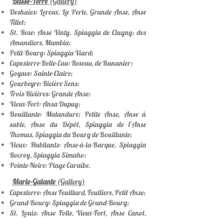
Basse-Terre
(Gallery)
Deshaies: Leroux, La Perle, Grande Anse, Anse
Tillet;
St. Rose: Anse Vinty, Spiaggia de Clugny; des
Amandiers, Mambia;
Petit-Bourg: Spiaggia Viard;
Capesterre-Belle-Eau: Roseau, de Bananier;
Goyave: Sainte-Claire;
Gourbeyre: Rivière Sens;
Trois-Rivières: Grande Anse;
Vieux-Fort: Ansa Dupuy;
Bouillante: Malandure; Petite Anse, Anse à
sable, Anse du Dépôt, Spiaggia de l’Anse
Thomas, Spiaggia du Bourg de Bouillante;
Vieux: Habitants: Anse-à-la-Barque, Spiaggia
Rocroy, Spiaggia Simaho;
Pointe-Noire: Plage Caraïbe.
Marie-Galante
(Gallery)
Capesterre: Anse Feuillard, Feulliere, Petit Anse;
Grand-Bourg: Spiaggia de Grand-Bourg;
St. Louis: Anse Folle, Vieux-Fort, Anse Canot,