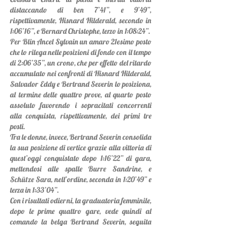
distaccando di ben 7’41”, e 9’49”,
rispettivamente, Hisnard Hilderald, secondo in
1:06’16”, e Bernard Christophe, terzo in 1:08:24”.
Per Blin Ancel Sylvain un amaro 21esimo posto
che lo rilega nelle posizioni di fondo con il tempo
di 2:06’35”, un crono, che per effetto del ritardo
accumulato nei confronti di Hisnard Hilderald,
Salvador Eddy e Bertrand Severin lo posiziona,
al termine delle quattro prove, al quarto posto
assoluto favorendo i sopracitati concorrenti
alla conquista, rispettivamente, dei primi tre
posti.
Tra le donne, invece, Bertrand Severin consolida
la sua posizione di vertice grazie alla vittoria di
quest’oggi conquistato dopo 1:16’22” di gara,
mettendosi alle spalle Burre Sandrine, e
Schütze Sara, nell’ordine, seconda in 1:20’49” e
terza in 1:33’04”.
Con i risultati odierni, la graduatoria femminile,
dopo le prime quattro gare, vede quindi al
comando la belga Bertrand Severin, seguita