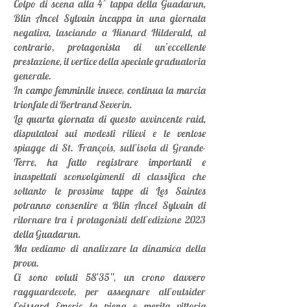
Colpo di scena alla 4^ tappa della Guadarun,
Blin Ancel Sylvain incappa in una giornata
negativa, lasciando a Hisnard Hilderald, al
contrario, protagonista di un’eccellente
prestazione, il vertice della speciale graduatoria
generale.
In campo femminile invece, continua la marcia
trionfale di Bertrand Severin.
La quarta giornata di questo avvincente raid,
disputatosi sui modesti rilievi e le ventose
spiagge di St. François, sull’isola di Grande-
Terre, ha fatto registrare importanti e
inaspettati sconvolgimenti di classifica che
soltanto le prossime tappe di Les Saintes
potranno consentire a Blin Ancel Sylvain di
ritornare tra i protagonisti dell’edizione 2023
della Guadarun.
Ma vediamo di analizzare la dinamica della
prova.
Ci sono voluti 58’35”, un crono davvero
ragguardevole, per assegnare all’outsider
Coissard Emeric la piena e merita vittoria