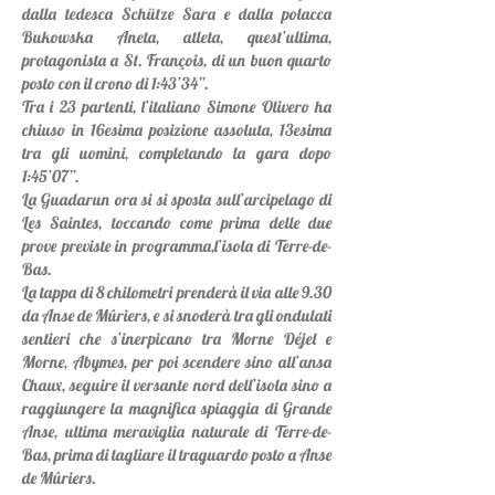
dalla tedesca Schütze Sara e dalla polacca
Bukowska Aneta, atleta, quest’ultima,
protagonista a St. François, di un buon quarto
posto con il crono di 1:43’34”.
Tra i 23 partenti, l’italiano Simone Olivero ha
chiuso in 16esima posizione assoluta, 13esima
tra gli uomini, completando la gara dopo
1:45’07”.
La Guadarun ora si si sposta sull’arcipelago di
Les Saintes, toccando come prima delle due
prove previste in programma,l’isola di Terre-de-
Bas.
La tappa di 8 chilometri prenderà il via alle 9.30
da Anse de Mûriers, e si snoderà tra gli ondulati
sentieri che s’inerpicano tra Morne Déjel e
Morne, Abymes, per poi scendere sino all’ansa
Chaux, seguire il versante nord dell’isola sino a
raggiungere la magnifica spiaggia di Grande
Anse, ultima meraviglia naturale di Terre-de-
Bas, prima di tagliare il traguardo posto a Anse
de Mûriers.