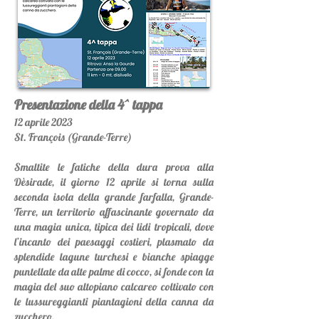
Presentazione della 4^ tappa
12
aprile 2023
St. Franç
ois (Grande-Terre)
Smaltite le fatiche della dura prova alla
Dèsirade, il giorno 12 aprile si torna sulla
seconda isola della grande farfalla, Grande-
Terre, un territorio affascinante governato da
una magia unica, tipica dei lidi tropicali, dove
l’incanto dei paesaggi costieri, plasmato da
splendide lagune turchesi e bianche spiagge
puntellate da alte palme di cocco, si fonde con la
magia del suo altopiano calcareo coltivato con
le lussureggianti piantagioni della canna da
zucchero.