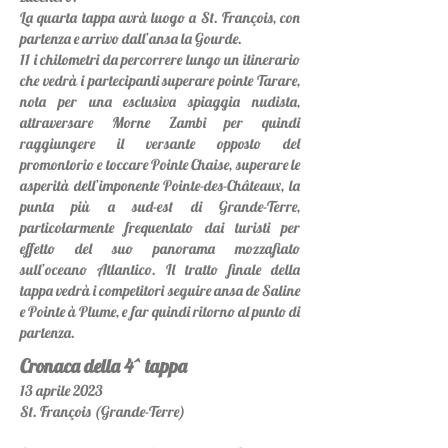
La quarta tappa avrà luogo a St. François, con
partenza e arrivo dall’ansa la Gourde.
11 i chilometri da percorrere lungo un itinerario
che vedrà i partecipanti superare pointe Tarare,
nota per una esclusiva spiaggia nudista,
attraversare Morne Zambi per quindi
raggiungere il versante opposto del
promontorio e toccare Pointe Chaise, superare le
asperità dell’imponente Pointe-des-Châteaux, la
punta più a sud-est di Grande-Terre,
particolarmente frequentato dai turisti per
effetto del suo panorama mozzafiato
sull’oceano Atlantico. Il tratto finale della
tappa vedrà i competitori seguire ansa de Saline
e Pointe à Plume, e far quindi ritorno al punto di
partenza.
Cronaca della 4^ tappa
13
aprile 2023
St. Franç
ois (Grande-Terre)