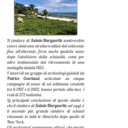
Il cimitero di
Sainte-Marguerite
sembrerebbe
essere stata una struttura attiva dal settecento
fino all'ottocento, forse anche qualche anno
dopo l'abolizione della schiavitù, come per
altro testimoniato dal ritrovamento di una
medaglia datata 1852.
I lavori di un gruppo di archeologi guidati da
Patrice Courtaud
, articolato su cinque
campagne di scavo di sei settimane condotte
tra il 1997 e il 2002, hanno portato alla luce i
resti di 272 individui.
La principale conclusione di questo studio è
che il cimitero di
Sainte-Marguerite
, ad oggi, è
il secondo più grande cimitero di schiavi
rinvenuto in tutte le Americhe dopo quello di
New York.
Gli archeologi suppongono altresì, che questo