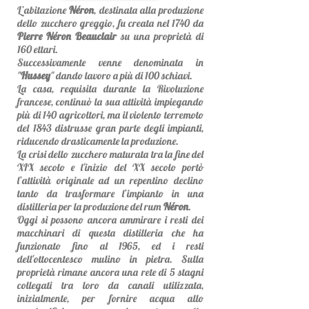
L’abitazione
Néron
, destinata alla produzione
dello zucchero greggio, fu creata nel 1740 da
Pierre Néron Beauclair
su una proprietà di
160 ettari.
Successivamente venne denominata in
"
Hussey
" dando lavoro a più di 100 schiavi.
La casa, requisita durante la Rivoluzione
francese, continuò la sua attività impiegando
più di 140 agricoltori, ma il violento terremoto
del 1843 distrusse gran parte degli impianti,
riducendo drasticamente la produzione.
La crisi dello zucchero maturata tra la fine del
XIX secolo e l'inizio del XX secolo portò
l’attività originale ad un repentino declino
tanto da trasformare l’impianto in una
distilleria per la produzione del rum
Néron
.
Oggi si possono ancora ammirare i resti dei
macchinari di questa distilleria che ha
funzionato fino al 1965, ed i resti
dell'ottocentesco mulino in pietra. Sulla
proprietà rimane ancora una rete di 5 stagni
collegati tra loro da canali utilizzata,
inizialmente, per fornire acqua allo