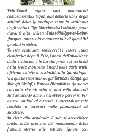
Petit-Canal
ospita vari monumenti
commemorativi legati alla deportazione degli
schiavi della Guadalupa come la scalinata
degli schiavi (
Les Marches des Esclaves
), posta
davanti alla chiesa
Saint-Philippe-et-Saint-
Jacque
s, una scala monumentale di quasi 50
gradini in pietra.
Questa scalinata sembrerebbe essere stata
ricostruita dopo il 1848, l'anno dell'abolizione
della schiavitù e le targhe poste sui verticali
della scala mostrano i nomi delle varie tribù
africane ridotte in schiavitù alla Guadalupa.
Tra queste ricordiamo: gli
Yoruba
, i
Congo
, gli
Ibo
, gli
Wolof
, i
Fula
ed
iBamilekee
. La storia
racconta che gli schiavi, una volta sbarcati
sull’adiacente molo, l’avrebbero percorsa per
essere venduti al mercato e successivamente
condotti a lavorare nelle piantagioni di
zucchero.
In cima alla scalinata, il sito si arricchisce
anche della presenza del monumento della
fiamma eterna allo schiavo ignoto con