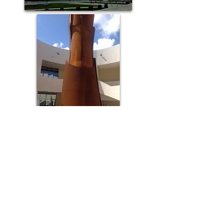
Inaugurato nel 2015 all’interno di un vecchio
zuccherificio
Darboussier
, il
Memorial ACTe
è
stato costruito con la finalità di preservare la