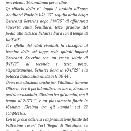
precedente. Ma andiamo per ordine.
La vittoria della 6^ tappa è andata all’open
Souillard Flavie in 1:42’23”, seguita dalla belga
Bertrand Severine dopo 1:44'26” di affannosa
rincorsa sulla Souillard; terzo gradino del
podio alla tedesca Schütze Sara con il tempo di
1:50’50”.
Per effetto dei citati risultati, la classifica al
termine delle sei tappe vede quindi imporsi
Bertrand Severine con un crono totale di
9:11’12”; al secondo e terzo posto,
rispettivamente
,
Schütze Sara in 10:11’29” e la
polacca Bukowska Aneta in 11:36’44”.
Doverosa citazione anche per l’italiano Simone
Olivero. Per il portabandiera azzurro, 25esima
posizione assoluta, 20esima tra gli uomini, con il
tempo di 2:17’12”, e un piazzamento finale in
16esima, 13esima tra gli uomini, sui 22
complessivi.
Con la prova odierna e la premiazione finale del
bellissimo resort Fort Royal di Desahies, su