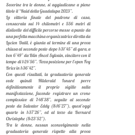
Severine tra le donne, si aggiudicano a pieno
titolo il “Raid della Guadalupa 2023”.
La vittoria finale del padrone di casa,
consacrata sui 14 chilometri e 556 metri di
dislivello del difficile percorso messo a punto da
una perfetta macchina organizzatrice diretta da
Lucien Datil, è giunta al termine di una prova
chiusa al secondo posto dopo 1:31’45” di gara, a
ben 6’49” da Blin Ancel Sylvain, vincitore con il
tempo di 1:24’56”. Terza posizione per l’open Foy
Brice in 1:36’42”.
Con questi risultati, la graduatoria generale
vede quindi Hilderald Isnard porre
definitivamente il proprio sigillo sulla
manifestazione, facendo registrare un crono
complessivo di 7:48’38”, seguito al secondo
posto da Salvator Eddy (8:16’27”), quest’oggi
quarto in 1:37’26”, ed al terzo da Bernard
Christophe (8:23’52”).
Tra le donne, nessun sconvolgimento nella
graduatoria generale rispetto alla prova