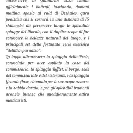
Basse-Terre, la Guadarun 2023 chiude
ufficialmente i battenti, lasciando, domani
mattina, spazio al raid di Deshaies, gara
podistica che si correrà su una distanza di 15
chilometri da percorrere lungo le splendide
spiagge del litorale, con il duplice scopo di far
conoscere le bellezze naturali del luogo, e i
principali set della fortunata serie televisiva
“delitti in paradiso“.
La tappa attraverserà la spiaggia della Perle,
conosciuta per aver ospitato la casa del
commissario, la spiaggia Rifflet, il borgo, sede
del commissariato e del ristorante, e la spiaggia
Grande Anse, rinomata per le sue acque azzurre
e la sabbia dorata, e per gli splendidi tramonti
arancio intenso che quotidianamente attira
molti turisti.