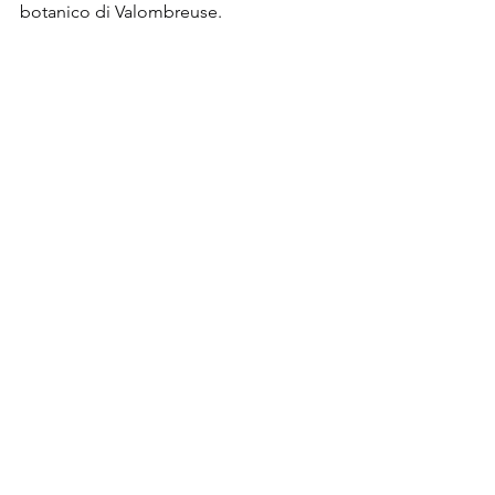
botanico di Valombreuse.
Bagno dell'amore (Gourberye)
Mostra tutti
Post recenti