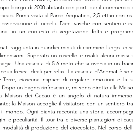
mpo borgo di 2000 abitanti con porti per il commercio di
cao. Prima visita al Parco Acquatico, 2,5 ettari con rist
osservazione di uccelli. Dieci vasche con sentieri e cart
fauna, in un contesto di vegetazione folta e programmi
at, raggiunta in quindici minuti di cammino lungo un sen
imensioni. Superato un ruscello e risaliti alcuni massi s
gia. Una cascata di 5-6 metri che si riversa in un bacin
cqua fresca ideali per relax. La cascata d’Acomat è solo
-Terre, ciascuna capace di regalare emozioni e la so
. Dopo un bagno rinfrescante, mi sono diretto alla Mais
la Maison dei Cacao è un angolo di natura immerso 
te; la Maison accoglie il visitatore con un sentiero tra
o il mondo. Ogni pianta racconta una storia, accompagn
ini e peculiarità. Il tour tra le diverse piantagioni di cac
e modalità di produzione del cioccolato. Nel corso dell