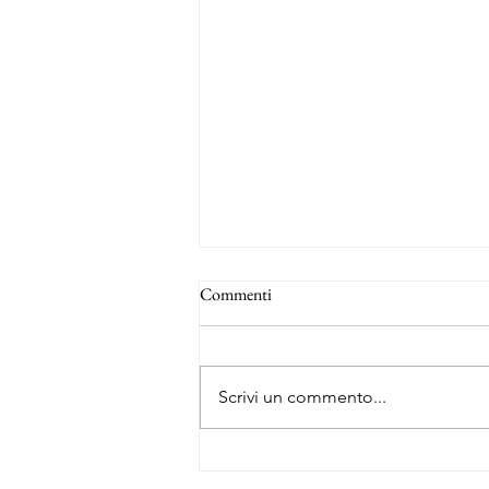
Commenti
Scrivi un commento...
La rotta degli schiavi - Forte Louis
Delgrès