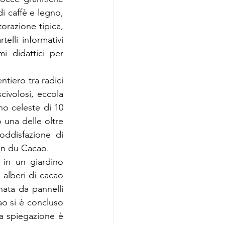
 caffè e legno, 
orazione tipica, 
elli informativi 
 didattici per 
tiero tra radici 
civolosi, eccola 
o celeste di 10 
 una delle oltre 
ddisfazione di 
on du Cacao.
in un giardino 
 alberi di cacao 
ata da pannelli 
ao si è concluso 
a spiegazione è 