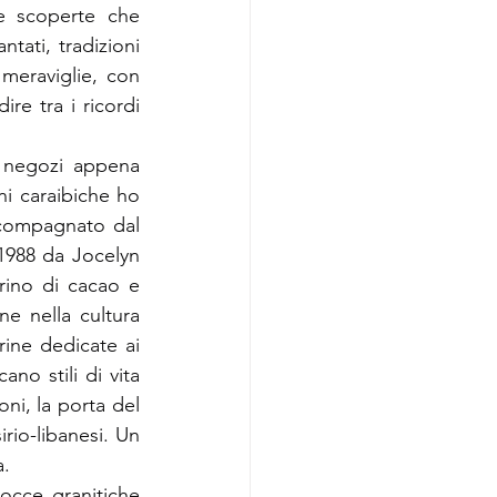
e scoperte che 
ati, tradizioni 
meraviglie, con 
e tra i ricordi 
 negozi appena 
ni caraibiche ho 
compagnato dal 
 1988 da Jocelyn 
ino di cacao e 
e nella cultura 
ine dedicate ai 
o stili di vita 
ni, la porta del 
irio-libanesi. Un 
a.
occe granitiche 