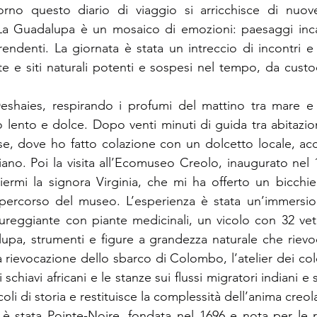
orno questo diario di viaggio si arricchisce di nuov
La Guadalupa è un mosaico di emozioni: paesaggi incant
rendenti. La giornata è stata un intreccio di incontri e 
 e siti naturali potenti e sospesi nel tempo, da custodir
Deshaies, respirando i profumi del mattino tra mare e
io lento e dolce. Dopo venti minuti di guida tra abitazio
se, dove ho fatto colazione con un dolcetto locale, ac
liano. Poi la visita all’Ecomuseo Creolo, inaugurato nel
rmi la signora Virginia, che mi ha offerto un bicchier
 e percorso del museo. L’esperienza è stata un’immersion
sureggiante con piante medicinali, un vicolo con 32 vetr
pa, strumenti e figure a grandezza naturale che rievocan
a rievocazione dello sbarco di Colombo, l’atelier dei colo
schiavi africani e le stanze sui flussi migratori indiani e s
oli di storia e restituisce la complessità dell’anima creol
è stata Pointe-Noire, fondata nel 1696 e nota per le r