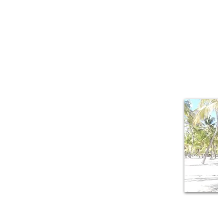
About Me
Il piacere di r
mille sfacce
lussureggiante,
della Guadalu
armonicamente a 
origini creole.
M