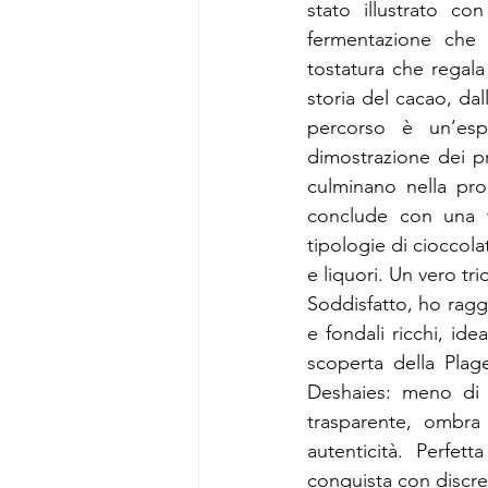
stato illustrato co
fermentazione che s
tostatura che regala 
storia del cacao, dal
percorso è un’espe
dimostrazione dei p
culminano nella prod
conclude con una ta
tipologie di cioccolat
e liquori. Un vero tri
Soddisfatto, ho raggi
e fondali ricchi, ide
scoperta della Plag
Deshaies: meno di 
trasparente, ombra 
autenticità. Perfet
conquista con discre