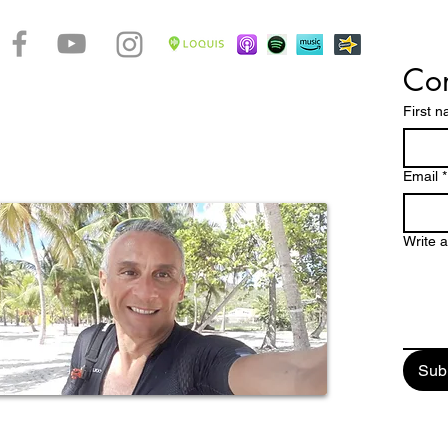
Con
accontare le bellezze di un arcipelago caraibico dalle
ttature dove spiagge magnifiche, una natura
First 
 paesaggi mozzafiato e una storia millenaria, fanno
pa un paradiso tropicale da scoprire e vivere
stretto contatto con la verve di un popolo dalle chiare
Email
*
Write 
Sub
ail: enjoyguadalupa@gmail.com