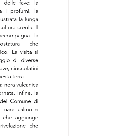
delle fave: la 
 i profumi, la 
ustrata la lunga 
ltura creola. Il 
accompagna la 
tostatura — che 
o. La visita si 
gio di diverse 
ave, cioccolatini 
uesta terra.
a nera vulcanica 
nata. Infine, la 
 del Comune di 
, mare calmo e 
a che aggiunge 
ivelazione che 