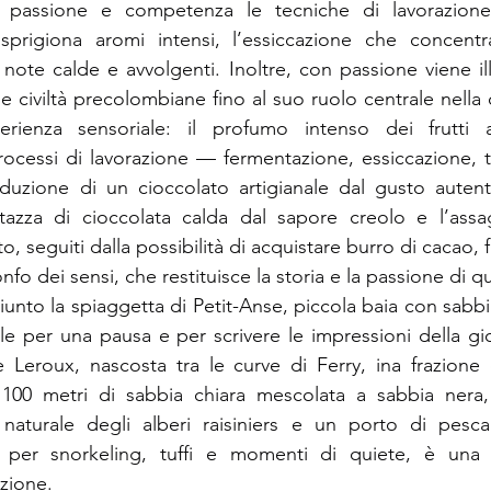
n passione e competenza le tecniche di lavorazione 
prigiona aromi intensi, l’essiccazione che concentra
note calde e avvolgenti. Inoltre, con passione viene ill
le civiltà precolombiane fino al suo ruolo centrale nella cu
rienza sensoriale: il profumo intenso dei frutti 
rocessi di lavorazione — fermentazione, essiccazione, 
uzione di un cioccolato artigianale dal gusto autentic
zza di cioccolata calda dal sapore creolo e l’assag
o, seguiti dalla possibilità di acquistare burro di cacao, f
onfo dei sensi, che restituisce la storia e la passione di q
unto la spiaggetta di Petit-Anse, piccola baia con sabbi
ale per una pausa e per scrivere le impressioni della gior
e Leroux, nascosta tra le curve di Ferry, ina frazione
100 metri di sabbia chiara mescolata a sabbia nera
naturale degli alberi raisiniers e un porto di pesc
ta per snorkeling, tuffi e momenti di quiete, è una r
zione.