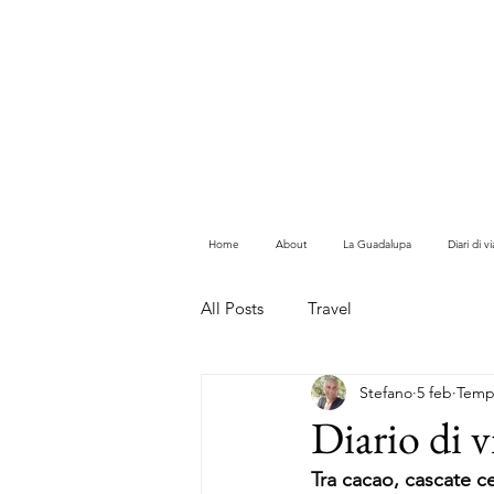
Home
About
La Guadalupa
Diari di 
All Posts
Travel
Stefano
5 feb
Tempo
Diario di v
Tra cacao, cascate c