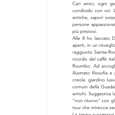
Cari amici, ogni gi
condivido con voi. 
antiche, sapori sorp
persone appassionate
più preziosi.
Alle 8 ho lasciato 
aperti, in un risvegl
raggiunto Sainte-Ro
ricordo del caffè ita
Roumbo. Ad accoglie
illustrato filosofia
creola: giardino lus
comuni della Guadalu
antichi. Suggestiva l
“non ritorno” con gli 
tour che intreccia sec
La tappa successiva 