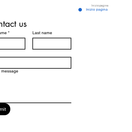
Inizio pagina
Inizio pagina
tact us
name
*
Last name
a message
mit