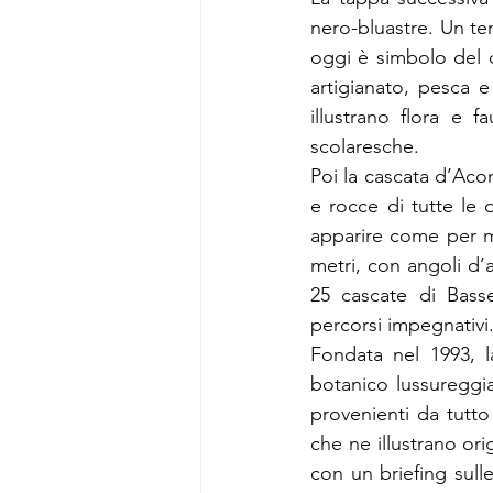
nero-bluastre. Un te
oggi è simbolo del ca
artigianato, pesca e 
illustrano flora e 
scolaresche.
Poi la cascata d’Acom
e rocce di tutte le d
apparire come per ma
metri, con angoli d’a
25 cascate di Basse
percorsi impegnativi
Fondata nel 1993, 
botanico lussureggian
provenienti da tutt
che ne illustrano orig
con un briefing sull