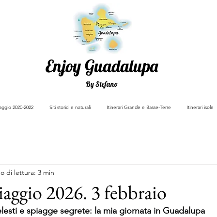
Enjoy Guadalupa
By Stefano
viaggio 2020-2022
Siti storici e naturali
Itinerari Grande e Basse-Terre
Itinerari isole
 di lettura: 3 min
iaggio 2026. 3 febbraio
elesti e spiagge segrete: la mia giornata in Guadalupa