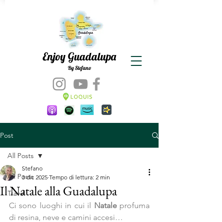
Enjoy Guadalupa
By Stefano
Post
All Posts
Stefano
All Posts
3 dic 2025
Tempo di lettura: 2 min
Il Natale alla Guadalupa
Travel
Ci sono luoghi in cui il 
Natale 
profuma 
di resina, neve e camini accesi…