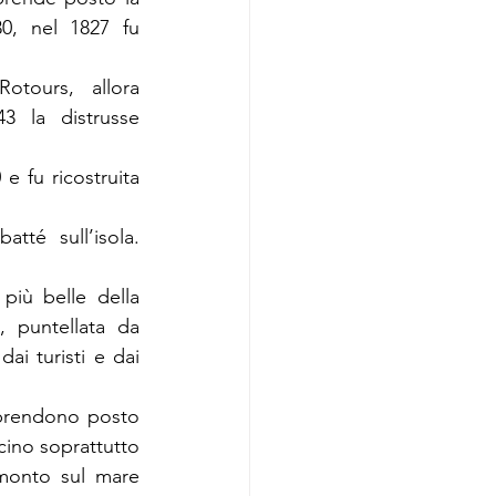
0, nel 1827 fu 
tours, allora 
3 la distrusse 
 fu ricostruita 
té sull’isola. 
più belle della 
, puntellata da 
i turisti e dai 
prendono posto 
cino soprattutto 
monto sul mare 