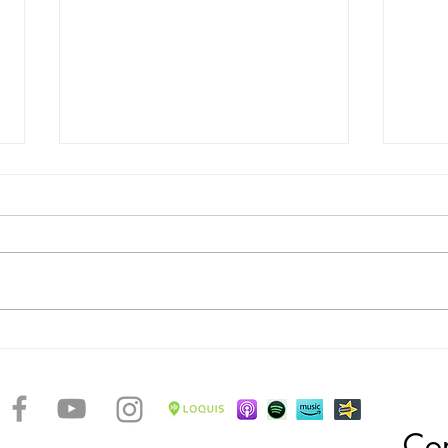
La rotta degli schiavi - Forte Louis
La ro
Delgrès
Victo
Con