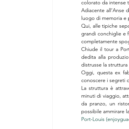
colorato da intense t
Adiacente all’Anse d
luogo di memoria e p
Qui, alle tipiche sep
grandi conchiglie e f
completamente spogli
Chiude il tour a Port-
dedita alla produzi
distrusse la struttura 
Oggi, questa ex fab
conoscere i segreti d
La struttura è attra
minuti di viaggio, at
da pranzo, un risto
possibile ammirare la
Port-Louis (enjoygu