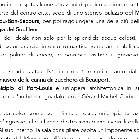
nti che ospita alcune attrazioni di particolare interesse t
parte dal centro città, sede di uno storico 
palazzo del M
du-Bon-Secours
, per poi raggiungere una della più bell
ia del Souffleur
.
lido, ideale non solo per le splendide acque celesti, 
di color arancio intenso romanticamente ammirabili sul
e palme di cocco, è possibile visitare il grazios
 la strada statale N6, in circa 6 minuti di auto dal c
museo della canna da zucchero di Beauport.
icipio di Port-Louis
 è un’opera architettonica in sti
r e dall'architetto guadalupense Gérard-Michel Corbin a
iata color crema con rifiniture rosse, un’ampia terraz
d’ingresso, al cui fianco destro sventolano i vessilli della
 suo interno, la sala consigliare ospita un imponente s