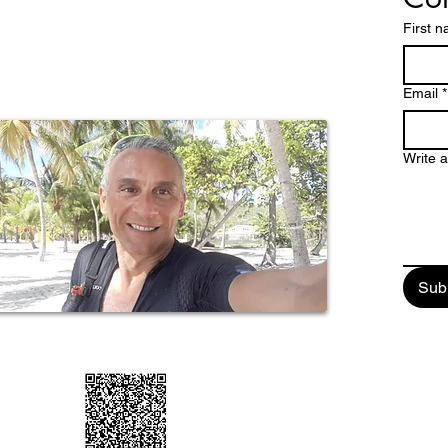
accontare le bellezze di un arcipelago caraibico dalle
ttature dove spiagge magnifiche, una natura
First 
 paesaggi mozzafiato e una storia millenaria, fanno
pa un paradiso tropicale da scoprire e vivere
stretto contatto con la verve di un popolo dalle chiare
Email
*
Write 
Sub
ail: enjoyguadalupa@gmail.com