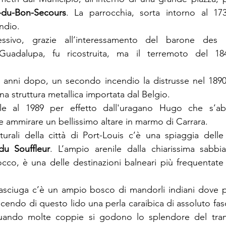
-du-Bon-Secours
. La parrocchia, sorta intorno al 173
ndio.
sivo, grazie all’interessamento del barone des Ro
Guadalupa, fu ricostruita, ma il terremoto del 184
re anni dopo, un secondo incendio la distrusse nel 1890 e
a struttura metallica importata dal Belgio.
le al 1989 per effetto dall'uragano Hugo che s’abbat
le ammirare un bellissimo altare in marmo di Carrara.
turali della città di Port-Louis c’è una spiaggia delle 
du Souffleur
. L’ampio arenile dalla chiarissima sabbia
cco, è una delle destinazioni balneari più frequentate da
nasciuga c’è un ampio bosco di mandorli indiani dove 
 facendo di questo lido una perla caraibica di assoluto fas
 quando molte coppie si godono lo splendore del tra