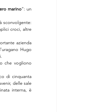
tero marino
”: un 
tà sconvolgente: 
ici croci, altre 
ortante azienda 
l’uragano Hugo 
i.
o che vogliono 
co di cinquanta 
enir, delle sale 
nata interna, è 