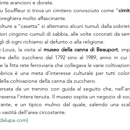
inte arancioni e dorate.
u Souffleur si trova un cimitero conosciuto come “
cimi
reghiera molto affascinante.
olture a “casetta” si alternano alcuni tumuli dalla sobrie
iori cingono cumuli di sabbia, alle volte coronati da sempl
 di ogni richiamo al defunto o alla religione.
Louis, la visita al 
museo della canna di Beauport
, imp
one dello zucchero dal 1792 sino al 1989, anno in cui 
e la fitta rete ferroviaria che collegava le varie coltivazion
brica è una meta d’interesse culturale per tutti color
ella coltivazione della canna da zucchero.
versata da un trenino con guida al seguito che, nell’ar
traversa l’intera tenuta. Il museo ospita un negozio di souv
rante, e un tipico mulino dal quale, salendo una scali
 vastità dell’area circostante.
adalupa.com)