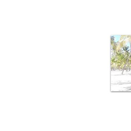
Il piacere di r
mille sfacce
lussureggiante,
della Guadalu
armonicamente a 
origini creole.
M