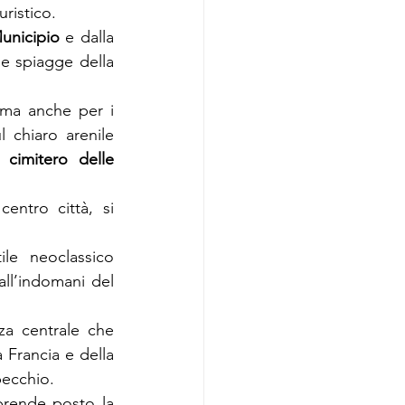
uristico.
unicipio
 e dalla 
e spiagge della 
ma anche per i 
 chiaro arenile 
o 
cimitero delle 
entro città, si 
le neoclassico 
ll’indomani del 
za centrale che 
 Francia e della 
pecchio.
A poche decine di metri dal Municipio, all’interno di una grande piazza, prende posto la 