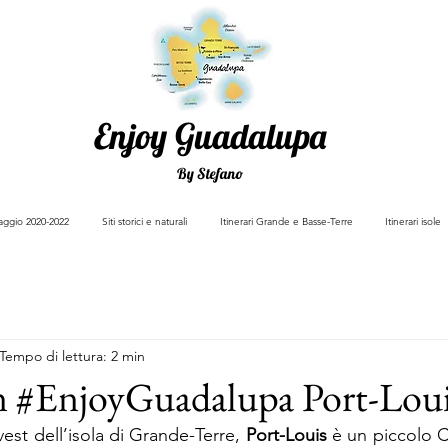
Enjoy Guadalupa
By Stefano
viaggio 2020-2022
Siti storici e naturali
Itinerari Grande e Basse-Terre
Itinerari isole
Tempo di lettura: 2 min
on #EnjoyGuadalupa Port-Lou
est dell’isola di Grande-Terre, 
Port-Louis
 è un piccolo 