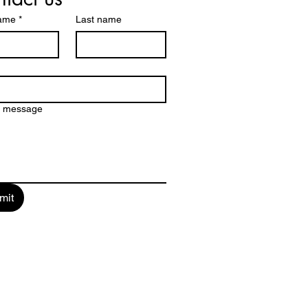
name
*
Last name
a message
mit