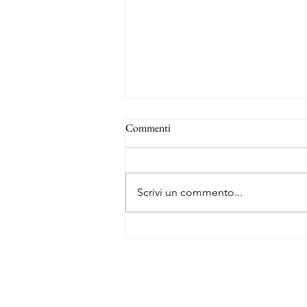
Commenti
Scrivi un commento...
La rotta degli schiavi - Piantagione
Beausoleil - Cuore storico della
schiavitù, della memoria
About Me