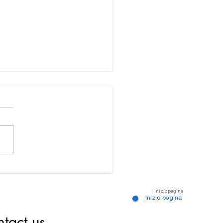
tta degli schiavi - Museo
r Schœlcher
Inizio pagina
Inizio pagina
tact us