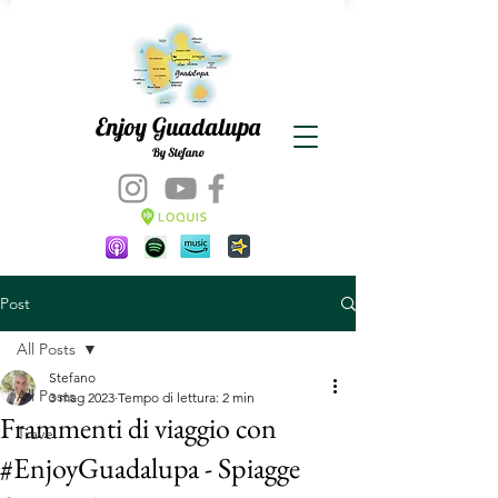
Enjoy Guadalupa
By Stefano
Post
All Posts
Stefano
All Posts
3 mag 2023
Tempo di lettura: 2 min
Frammenti di viaggio con
Travel
#EnjoyGuadalupa - Spiagge