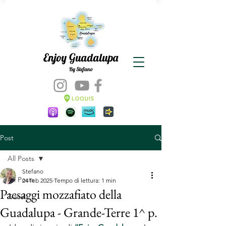
Enjoy Guadalupa
By Stefano
Post
All Posts
Stefano
All Posts
24 feb 2025
Tempo di lettura: 1 min
Paesaggi mozzafiato della
Travel
Guadalupa - Grande-Terre 1^ p.