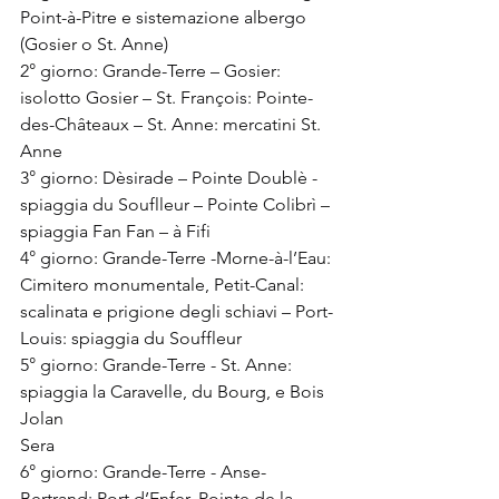
Point-à-Pitre e sistemazione albergo 
(Gosier o St. Anne)
2° giorno: Grande-Terre – Gosier: 
isolotto Gosier – St. François: Pointe-
des-Châteaux – St. Anne: mercatini St. 
Anne
3° giorno: Dèsirade – Pointe Doublè - 
spiaggia du Souflleur – Pointe Colibrì – 
spiaggia Fan Fan – à Fifi
4° giorno: Grande-Terre -Morne-à-l’Eau: 
Cimitero monumentale, Petit-Canal: 
scalinata e prigione degli schiavi – Port-
Louis: spiaggia du Souffleur
5° giorno: Grande-Terre - St. Anne: 
spiaggia la Caravelle, du Bourg, e Bois 
Jolan
Sera
6° giorno: Grande-Terre - Anse-
Bertrand: Port d’Enfer, Pointe de la 