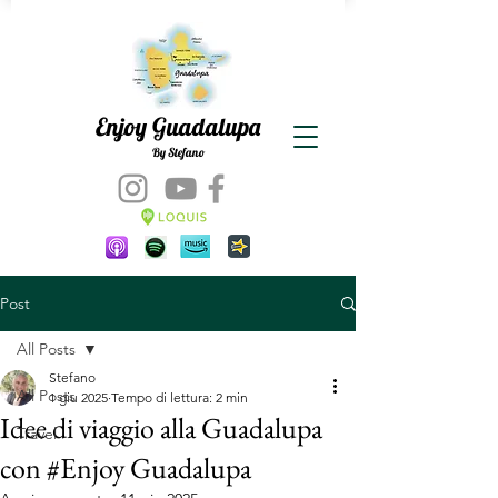
Enjoy Guadalupa
By Stefano
Post
All Posts
Stefano
All Posts
1 giu 2025
Tempo di lettura: 2 min
Idee di viaggio alla Guadalupa
Travel
con #Enjoy Guadalupa