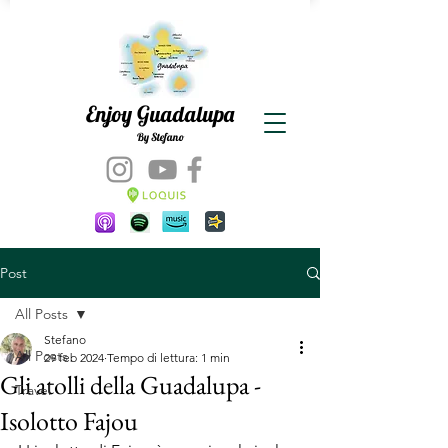
Enjoy Guadalupa
By Stefano
Post
All Posts
Stefano
All Posts
29 feb 2024
Tempo di lettura: 1 min
Gli atolli della Guadalupa -
Travel
Isolotto Fajou