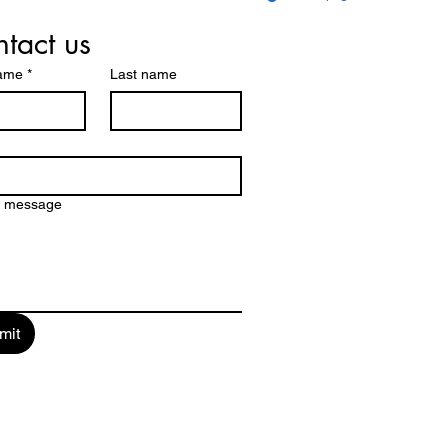
tact us
name
*
Last name
a message
mit