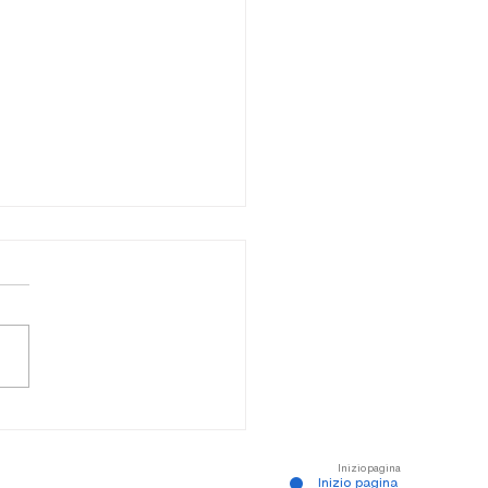
ta degli schiavi - Canale des
urs
Inizio pagina
Inizio pagina