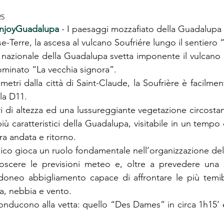
25
njoyGuadalupa
 - I paesaggi mozzafiato della Guadalupa
se-Terre, la ascesa al vulcano Soufriére lungo il sentier
nazionale della Guadalupa svetta imponente il vulcano at
ominato “La vecchia signora”.
metri dalla città di Saint-Claude, la Soufrière è facilmen
la D11.
i di altezza ed una lussureggiante vegetazione circostan
 più caratteristici della Guadalupa, visitabile in un tempo
ra andata e ritorno.
co gioca un ruolo fondamentale nell’organizzazione del
scere le previsioni meteo e, oltre a prevedere una s
doneo abbigliamento capace di affrontare le più temibil
, nebbia e vento.
onducono alla vetta: quello “Des Dames” in circa 1h15’ e
.