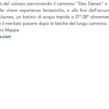
tà del vulcano percorrendo il cammino “Des Dames” è p
far vivere esperienze fantastiche, e alla fine dell'escu
 Jaunes, un bacino di acqua tiepida a 27°-28° alimentato
 è il meritato piacere dopo le fatiche del lungo cammino.
fano Mappa
a.com