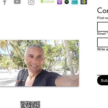
Con
accontare le bellezze di un arcipelago caraibico dalle
ttature dove spiagge magnifiche, una natura
First 
 paesaggi mozzafiato e una storia millenaria, fanno
pa un paradiso tropicale da scoprire e vivere
stretto contatto con la verve di un popolo dalle chiare
Email
*
Write 
Sub
ail: enjoyguadalupa@gmail.com