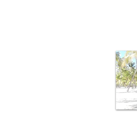
About Me
Il piacere di r
mille sfacce
lussureggiante,
della Guadalu
armonicamente a 
origini creole.
M