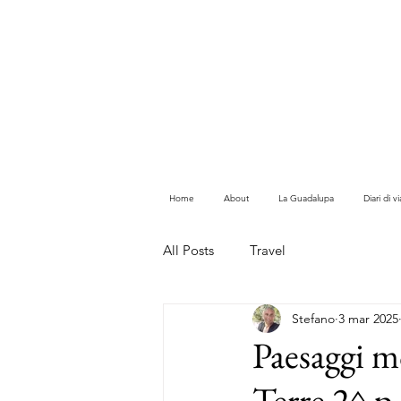
Home
About
La Guadalupa
Diari di 
All Posts
Travel
Stefano
3 mar 2025
Paesaggi m
Terre 2^ p.