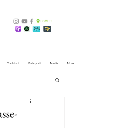
Tradizioni
Gallery siti
Media
More
sse-