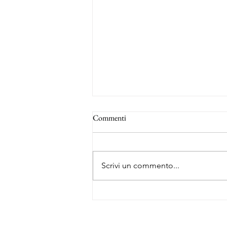
Commenti
Scrivi un commento...
La rotta degli schiavi - Forte Louis
Delgrès