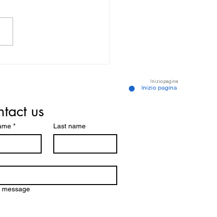
ta degli schiavi - Canale des
urs
Inizio pagina
Inizio pagina
tact us
name
*
Last name
a message