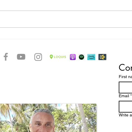
La rotta degli schiavi - Museo
La rot
Victor Schœlcher
Roto
Con
accontare le bellezze di un arcipelago caraibico dalle
ttature dove spiagge magnifiche, una natura
First 
 paesaggi mozzafiato e una storia millenaria, fanno
pa un paradiso tropicale da scoprire e vivere
stretto contatto con la verve di un popolo dalle chiare
Email
*
Write 