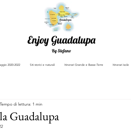
Enjoy Guadalupa
By Stefano
viaggio 2020-2022
Siti storici e naturali
Itinerari Grande e Basse-Terre
Itinerari isole
Tempo di lettura: 1 min
lla Guadalupa
22