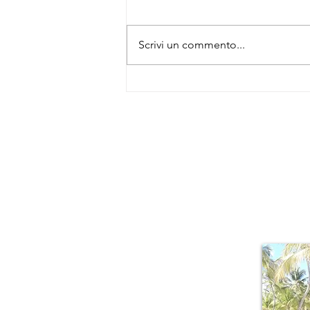
Scrivi un commento...
La rotta degli schiavi - Forte Louis
Delgrès
About Me
Il piacere di r
mille sfacce
lussureggiante,
della Guadalu
armonicamente a 
origini creole.