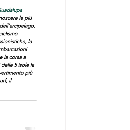
uadalupa
noscere le più  
 dell'arcipelago, 
ciclismo 
sionistiche, la 
imbarcazioni 
 e la corsa a 
delle 5 isole la 
divertimento più 
rf, il 