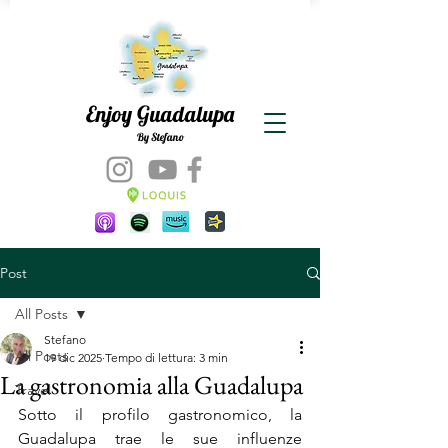
Enjoy Guadalupa
By Stefano
Post
All Posts
Stefano
All Posts
19 dic 2025
Tempo di lettura: 3 min
La gastronomia alla Guadalupa
Travel
Sotto il profilo gastronomico, la 
Guadalupa trae le sue influenze 