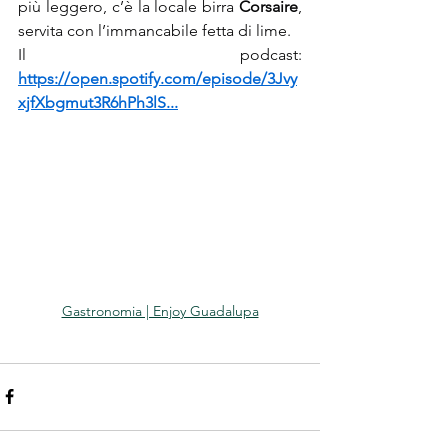
più leggero, c’è la locale birra 
Corsaire
, 
servita con l’immancabile fetta di lime.
Il podcast: 
https://open.spotify.com/episode/3Jvy
xjfXbgmut3R6hPh3lS
...
Gastronomia | Enjoy Guadalupa