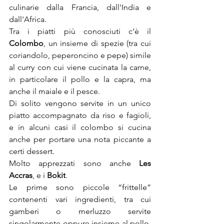
culinarie dalla Francia, dall'India e 
dall'Africa.
Tra i piatti più conosciuti c’è il 
Colombo
, un insieme di spezie (tra cui 
coriandolo, peperoncino e pepe) simile 
al curry con cui viene cucinata la carne, 
in particolare il pollo e la capra, ma 
anche il maiale e il pesce.
Di solito vengono servite in un unico 
piatto accompagnato da riso e fagioli, 
e in alcuni casi il colombo si cucina 
anche per portare una nota piccante a 
certi dessert.
Molto apprezzati sono anche 
Les 
Accras
, e i 
Bokit
.
Le prime sono piccole “frittelle” 
contenenti vari ingredienti, tra cui 
gamberi o merluzzo servite 
singolarmente oppure insieme al pollo, 