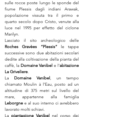
sulle rocce poste lungo le sponde del 
fiume Plessis dagli indiani Arawak, 
popolazione vissuta tra il primo e 
quarto secolo dopo Cristo, venute alla 
luce nel 1995 per effetto del ciclone 
Marilyn.
Lasciato il sito archeologico delle 
Roches Gravèes “Plessis”
 le tappe 
successive sono due abitazioni secolari 
dedite alla coltivazione della pianta del 
caffè, la 
Domaine Vanibel
 e l’
abitazione 
La Griveliere
.
La 
Domaine Vanibel
, un tempo 
chiamato Moulin à l’Eau, posto ad un 
altitudine di 375 metri sul livello del 
mare, appartenne alla famiglia 
Leborgne 
e al suo interno ci avrebbero 
lavorato molti schiavi.
La 
piantagione Vanibel
 nel corso dei 