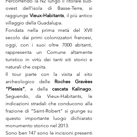
Percorrendo la N2 lungo il litorale sud-
ovest dell’isola di Basse-Terre, si 
raggiunge 
Vieux-Habitants
, il più antico 
villaggio della Guadalupa.
Fondata nella prima metà del XVII 
secolo dai primi colonizzatori francesi, 
oggi, con i suoi oltre 7000 abitanti, 
rappresenta un Comune altamente 
turistico in virtù dei tanti siti storici e 
naturali che ospita.
Il tour parte con la visita al sito 
archeologico delle 
Roches Gravèes 
“Plessis”
, e della 
cascata Kalinago
. 
Seguendo, da Vieux-Habitants, le 
indicazioni stradali che conducono alla 
frazione di “Saint-Robert" si giunge su 
questo importante luogo dichiarato 
monumento storico nel 2013.
Sono ben 147 sono le incisioni presenti 