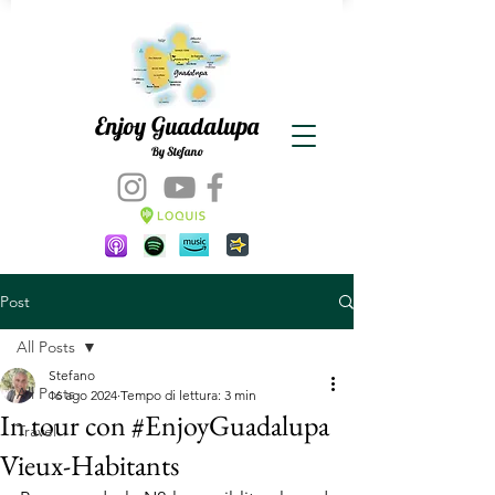
Enjoy Guadalupa
By Stefano
Post
All Posts
Stefano
All Posts
16 ago 2024
Tempo di lettura: 3 min
In tour con #EnjoyGuadalupa
Travel
Vieux-Habitants