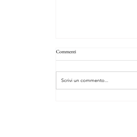
Commenti
Scrivi un commento...
La rotta degli schiavi - Forte Louis
Delgrès
About Me
Il piacere di r