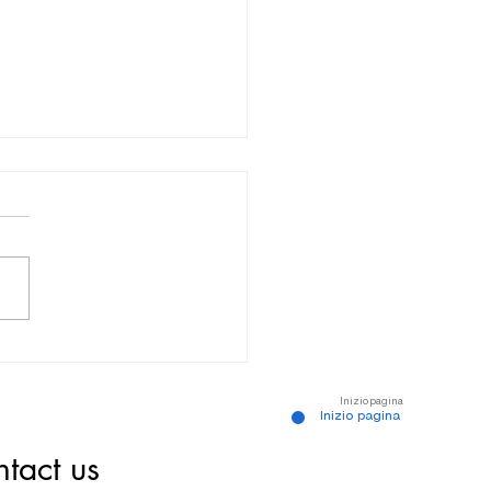
ta degli schiavi - Canale des
urs
Inizio pagina
Inizio pagina
tact us