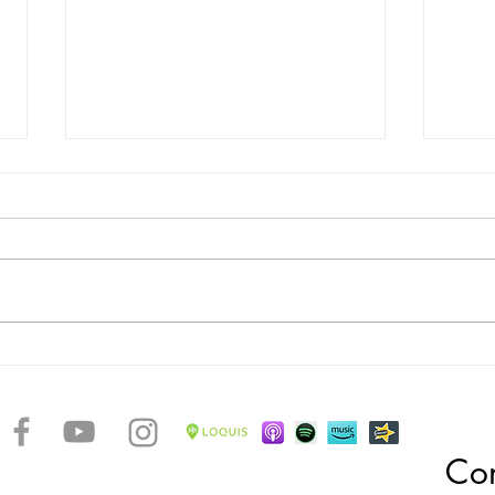
La rotta degli schiavi - Museo
La rot
Victor Schœlcher
Roto
Con
accontare le bellezze di un arcipelago caraibico dalle