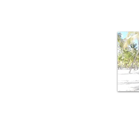
mille sfacce
lussureggiante,
della Guadalu
armonicamente a 
origini creole.
M