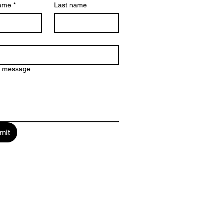
name
*
Last name
a message
mit