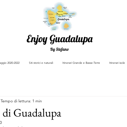
Enjoy Guadalupa
By Stefano
viaggio 2020-2022
Siti storici e naturali
Itinerari Grande e Basse-Terre
Itinerari isole
Tempo di lettura: 1 min
i di Guadalupa
0