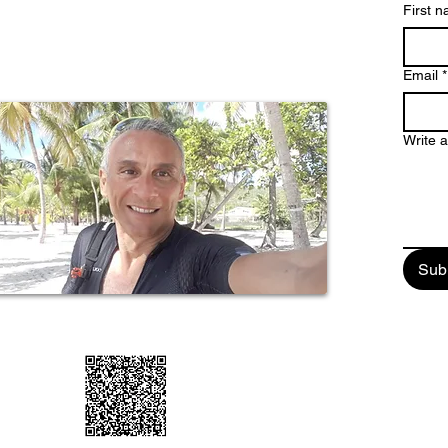
ttature dove spiagge magnifiche, una natura
First 
 paesaggi mozzafiato e una storia millenaria, fanno
pa un paradiso tropicale da scoprire e vivere
stretto contatto con la verve di un popolo dalle chiare
Email
*
Write 
Sub
ail: enjoyguadalupa@gmail.com