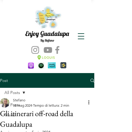
Enjoy Guadalupa
By Stefano
Post
All Posts
Stefano
All Posts
18 mag 2024
Tempo di lettura: 2 min
Gli itinerari off-road della
Travel
Guadalupa