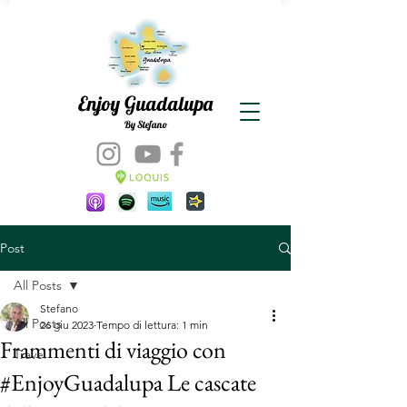
Enjoy Guadalupa
By Stefano
Post
All Posts
Stefano
All Posts
26 giu 2023
Tempo di lettura: 1 min
Frammenti di viaggio con
Travel
#EnjoyGuadalupa Le cascate