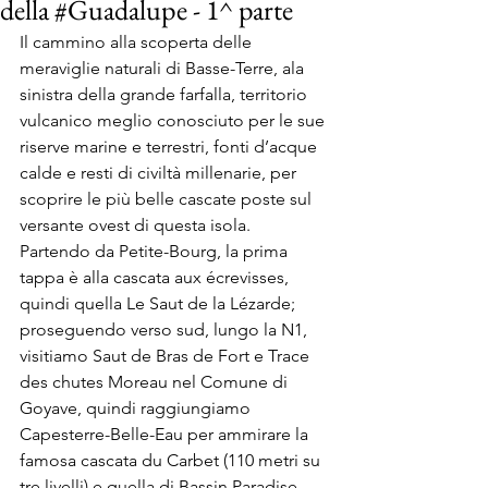
della #Guadalupe - 1^ parte
Il cammino alla scoperta delle 
meraviglie naturali di Basse-Terre, ala 
sinistra della grande farfalla, territorio 
vulcanico meglio conosciuto per le sue 
riserve marine e terrestri, fonti d’acque 
calde e resti di civiltà millenarie, per 
scoprire le più belle cascate poste sul 
versante ovest di questa isola.
Partendo da Petite-Bourg, la prima 
tappa è alla cascata aux écrevisses, 
quindi quella Le Saut de la Lézarde; 
proseguendo verso sud, lungo la N1, 
visitiamo Saut de Bras de Fort e Trace 
des chutes Moreau nel Comune di 
Goyave, quindi raggiungiamo 
Capesterre-Belle-Eau per ammirare la 
famosa cascata du Carbet (110 metri su 
tre livelli) e quella di Bassin Paradise.