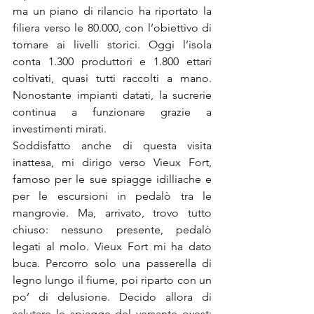
ma un piano di rilancio ha riportato la 
filiera verso le 80.000, con l’obiettivo di 
tornare ai livelli storici. Oggi l’isola 
conta 1.300 produttori e 1.800 ettari 
coltivati, quasi tutti raccolti a mano. 
Nonostante impianti datati, la sucrerie 
continua a funzionare grazie a 
investimenti mirati.
Soddisfatto anche di questa visita 
inattesa, mi dirigo verso Vieux Fort, 
famoso per le sue spiagge idilliache e 
per le escursioni in pedalò tra le 
mangrovie. Ma, arrivato, trovo tutto 
chiuso: nessuno presente, pedalò 
legati al molo. Vieux Fort mi ha dato 
buca. Percorro solo una passerella di 
legno lungo il fiume, poi riparto con un 
po’ di delusione. Decido allora di 
salutare le spiagge del versante ovest: 