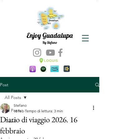
Enjoy Guadalupa
By Stefano
Post
All Posts
Stefano
All Posts
18 feb
Tempo di lettura: 3 min
Diario di viaggio 2026. 16
Travel
febbraio