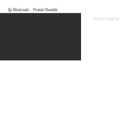
La Désirade
- Pointe Doublé
Inizio pagina