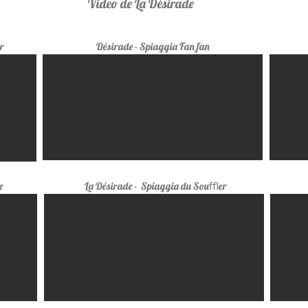
Video de La Dèsirade
r
Désirade - Spiaggia Fan fan
e
La Désirade
- Spiaggia du Souﬄer