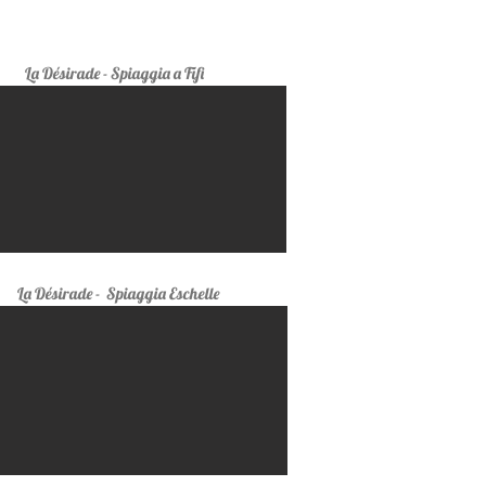
La Désirade
- Spiaggia a Fifi
La Désirade
- Spiaggia Eschelle