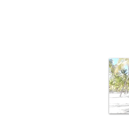
About Me
Il piacere di r
mille sfacce
lussureggiante,
della Guadalu
armonicamente a 
origini creole.
M