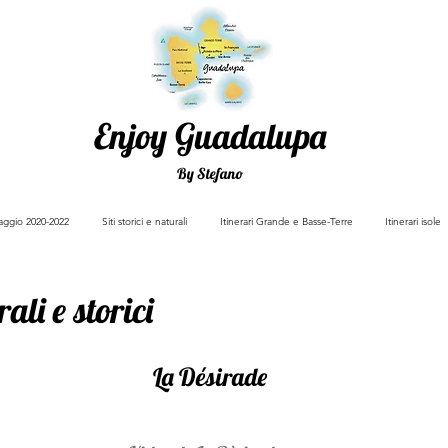
Enjoy Guadalupa
By Stefano
viaggio 2020-2022
Siti storici e naturali
Itinerari Grande e Basse-Terre
Itinerari isole
ali e storici
La Désirade