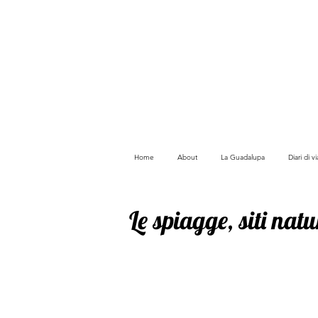
Home
About
La Guadalupa
Diari di 
Le spiagge, siti natur