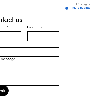
Inizio pagina
Inizio pagina
tact us
name
*
Last name
a message
mit