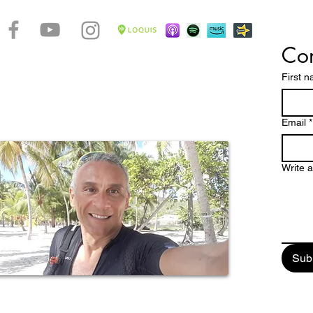
Con
accontare le bellezze di un arcipelago caraibico dalle
ttature dove spiagge magnifiche, una natura
First 
 paesaggi mozzafiato e una storia millenaria, fanno
pa un paradiso tropicale da scoprire e vivere
stretto contatto con la verve di un popolo dalle chiare
Email
*
Write 
Sub
ail: enjoyguadalupa@gmail.com