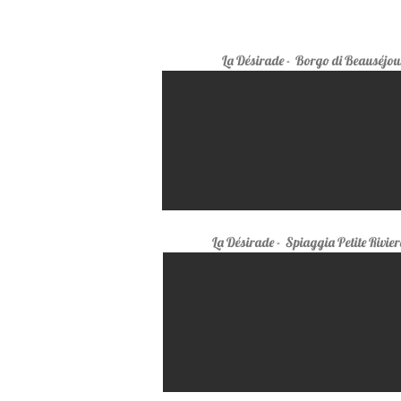
La Désirade
- Borgo di Beauséjou
La Désirade
- Spiaggia Petite Rivier