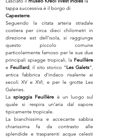
Lasciato il 
museo Kreol West Indies
 la 
tappa successiva è il borgo di 
Capesterre
.
Seguendo la citata arteria stradale 
costiera per circa dieci chilometri in 
direzione est dell’isola, si raggiunge 
questo piccolo comune 
particolarmente famoso per le sue due 
principali spiagge tropicali, la 
Feuillère 
e 
Feuillard
, il sito storico “
Les Galets
”, 
antica fabbrica d’indaco risalente ai 
secoli XV e XVI, e per le grotte Les 
Galeries.
La 
spiaggia Feuillère
 è un luogo sul 
quale si respira un’aria dal sapore 
tipicamente tropicale.
La bianchissima e accecante sabbia 
chiarissima fa da contrasto alle 
splendide e trasparenti acque celesti 