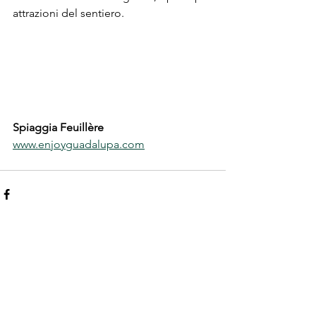
attrazioni del sentiero.
Spiaggia Feuillère
www.enjoyguadalupa.com
Mostra tutti
Post recenti