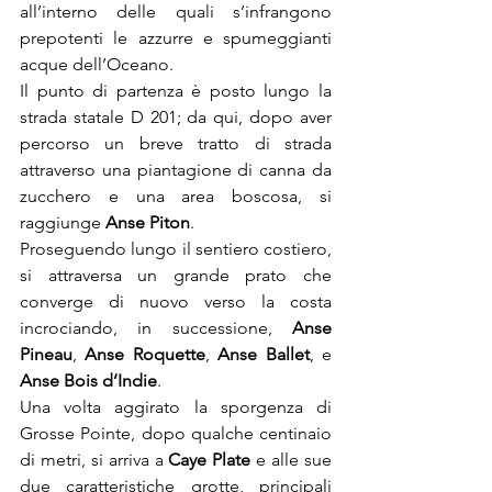
all’interno delle quali s’infrangono 
prepotenti le azzurre e spumeggianti 
acque dell’Oceano.
Il punto di partenza è posto lungo la 
strada statale D 201; da qui, dopo aver 
percorso un breve tratto di strada 
attraverso una piantagione di canna da 
zucchero e una area boscosa, si 
raggiunge 
Anse Piton
.
Proseguendo lungo il sentiero costiero, 
si attraversa un grande prato che 
converge di nuovo verso la costa 
incrociando, in successione, 
Anse 
Pineau
, 
Anse Roquette
, 
Anse Ballet
, e 
Anse Bois d’Indie
.
Una volta aggirato la sporgenza di 
Grosse Pointe, dopo qualche centinaio 
di metri, si arriva a 
Caye Plate
 e alle sue 
due caratteristiche grotte, principali 