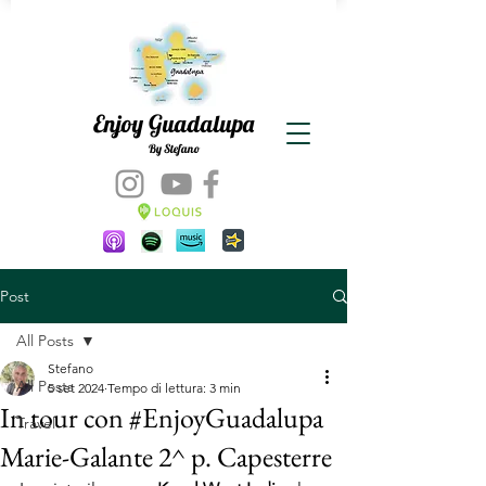
Enjoy Guadalupa
By Stefano
Post
All Posts
Stefano
All Posts
5 set 2024
Tempo di lettura: 3 min
In tour con #EnjoyGuadalupa
Travel
Marie-Galante 2^ p. Capesterre