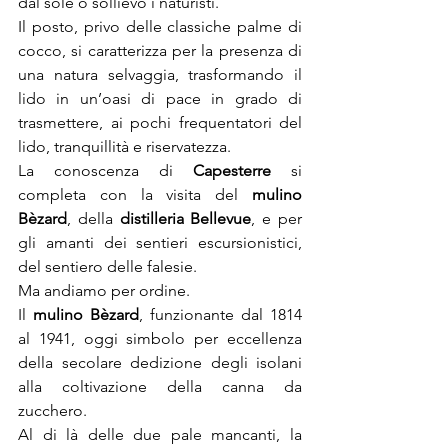
dal sole o sollievo i naturisti.
Il posto, privo delle classiche palme di 
cocco, si caratterizza per la presenza di 
una natura selvaggia, trasformando il 
lido in un’oasi di pace in grado di 
trasmettere, ai pochi frequentatori del 
lido, tranquillità e riservatezza.
La conoscenza di 
Capesterre 
si 
completa con la visita del 
mulino 
Bèzard
, della 
distilleria Bellevue
, e per 
gli amanti dei sentieri escursionistici, 
del sentiero delle falesie.
Ma andiamo per ordine.
Il 
mulino Bèzard
, funzionante dal 1814 
al 1941, oggi simbolo per eccellenza 
della secolare dedizione degli isolani 
alla coltivazione della canna da 
zucchero.
Al di là delle due pale mancanti, la 