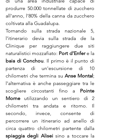
di una area industriale capace di 
produrre 50.000 tonnellate di zucchero 
all'anno, l’80% della canna da zucchero 
coltivata alla Guadalupa.
Tornando sulla strada nazionale 5, 
l’itinerario devia sulla strada de la 
Clinique per raggiungere due siti 
naturalistici mozzafiato: 
Port d’Enfer 
e la 
baia di Conchou
. Il primo è il punto di 
partenza di un'escursione di 10 
chilometri che termina su 
Anse Montal
; 
l’alternativa è anche passeggiare tra le 
scogliere circostanti fino a 
Pointe 
Morne
 utilizzando un sentiero di 2 
chilometri tra andata e ritorno. Il 
secondo, invece, consente di 
percorrere un itinerario ad anello di 
circa quattro chilometri partente dalla 
spiaggia degli Alisei
 sino a toccare la 