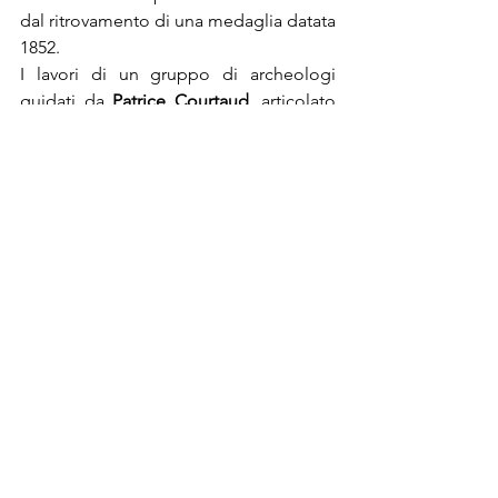
dal ritrovamento di una medaglia datata 
1852.
I lavori di un gruppo di archeologi 
guidati da 
Patrice Courtaud
, articolato 
su cinque campagne di scavo di sei 
settimane condotte tra il 1997 e il 2002, 
hanno portato alla luce i resti di 272 
individui.
Foto: 
casa coloniale Zévallos