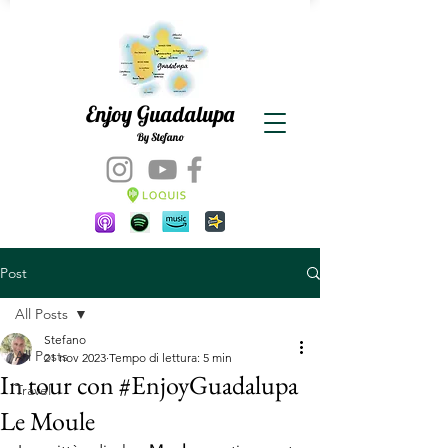
Enjoy Guadalupa
By Stefano
Post
All Posts
Stefano
All Posts
21 nov 2023
Tempo di lettura: 5 min
In tour con #EnjoyGuadalupa
Travel
Le Moule