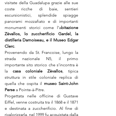
visitate della Guadalupa grazie alle sue 
coste ricche di baie, sentieri 
escursionistici, splendide spiagge 
panorami mozzafiato e di importanti 
monumenti storici come l’a
bitazione 
Zèvallos, lo zuccherificio Gardel, la 
distilleria Damoiseau, e il Museo Edgar 
Clerc
.
Provenendo da St. Francoise, lungo la 
strada nazionale N5, il primo 
importante sito storico che s’incontra è 
la 
casa coloniale Zèvallos
, tipica 
struttura in stile coloniale replica di 
quella che ospita il 
museo Saint-John 
Perse
 a Pointe-à-Pitre.
Progettata nelle officine di Gustave 
Eiffel, venne costruita tra il 1868 e il 1871 
e destinata a zuccherificio. Al fine di 
rivalorizzarla, nel 1999 fu acquistata dalla 