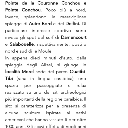
Pointe de la Couronne Conchou e 
Pointe Conchou.
 Poco più a nord, 
invece, splendono le meravigliose 
spiagge di 
Autre Bord
 e dei 
Delfini.
 Di 
particolare interesse sportivo sono 
invece gli spot del surf di 
Damencourt 
e 
Salabouelle
, rispettivamente, posti a 
nord e sud di le Moule.
In appena dieci minuti d’auto, dalla 
spiaggia degli Alisei, si giunge in 
località Morel 
sede del parco
 Ouatibi-
Tibi 
(rana in lingua caraibica), uno 
spazio per passeggiate e relax 
realizzato su uno dei siti archeologici 
più importanti della regione caraibica. Il 
sito si caratterizza per la presenza di 
alcune sculture ispirate ai nativi 
americani che hanno vissuto lì per oltre 
1000 anni. Gli scavi effettuati negli anni 