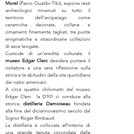
Morel 
(Parco Ouatibi-Tibi), espone resti 
archeologici rinvenuti su tutto il 
territorio dell’arcipelago come 
ceramiche decorate, collane e 
ornamenti finemente tagliati, tre punte 
enigmatiche e straordinarie collezioni 
di asce levigate.
Custode di un'eredità culturale, il 
museo Edgar Clerc
 desidera portare il 
visitatore a una vera riflessione sulla 
storia e le abitudini della vita quotidiana 
dei nativi americani.
A circa quattro chilometri dal museo 
Edgar Clerc  la D101 ci conduce alla 
storica 
distilleria Damoiseau 
fondata 
alla fine del diciannovesimo secolo dal 
Signor Roger Rimbaud.
La distilleria è collocata all’interno di 
una grande tenuta circondata dalle 