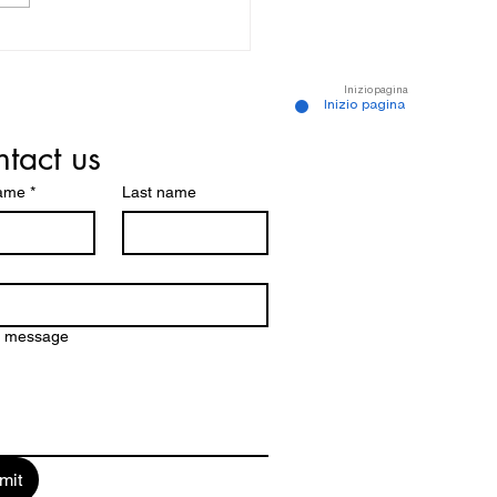
tta degli schiavi - Museo
r Schœlcher
Inizio pagina
Inizio pagina
tact us
name
*
Last name
a message
mit