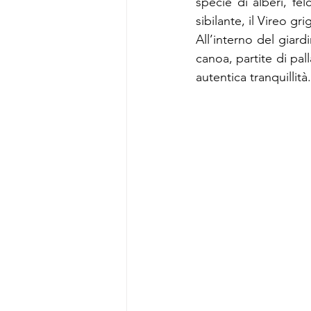
specie di alberi, felci
sibilante, il Vireo gr
All’interno del giard
canoa, partite di pal
autentica tranquillità.