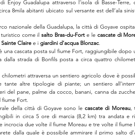
irca 8mila abitanti ubicato sul versante est dell’ala sinis
rco nazionale della Guadalupa, la città di Goyave ospita 
 turistico come il 
salto Bras-du-Fort 
e le 
cascate di Mor
 Sainte Claire
 e i 
giardini d’acqua Blonzac
.
è una cascata posta sul fiume Fort, raggiungibile dopo u
 dalla strada di Bonfils posta a circa quattro chilometr
tre chilometri attraversa un sentiero agricolo dove è possi
 tante altre tipologie di piante; un sentiero all’intern
beri del pane, palme da cocco, banani, canna da zuccher
 fiume Fort.
urale della città di Goyave sono le 
cascate di Moreau
, 
ungibili in circa 5 ore di marcia (8,2 km) tra andata e r
 incrocia due volte il fiume Moreau e tre volte il fiume
arete dalla quale è possibile ammirare il primo salto d’a