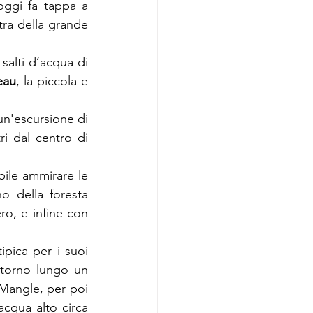
Il tour con Stefano di Enjoy Guadalupa attraverso l’isola di Basse-Terre, oggi fa tappa a 
tra della grande 
salti d’acqua di 
eau
, la piccola e 
n'escursione di 
i dal centro di 
bile ammirare le 
o della foresta 
o, e infine con 
tipica per i suoi 
itorno lungo un 
 Mangle, per poi 
cqua alto circa 