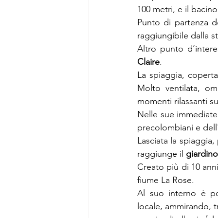
100 metri, e il bacin
Punto di partenza de
raggiungibile dalla s
Altro punto d’inter
Claire
.
La spiaggia, coperta
Molto ventilata, om
momenti rilassanti su
Nelle sue immediate v
precolombiani e dell
Lasciata la spiaggia,
raggiunge il 
giardino
Creato più di 10 anni
fiume La Rose.
Al suo interno è po
locale, ammirando, tr