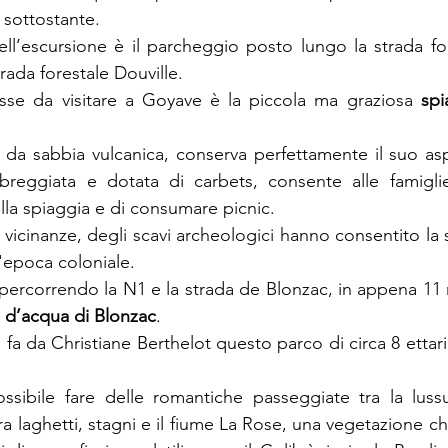
o sottostante.
ll’escursione è il parcheggio posto lungo la strada fo
trada forestale Douville.
esse da visitare a Goyave è la piccola ma graziosa 
spi
 da sabbia vulcanica, conserva perfettamente il suo asp
breggiata e dotata di carbets, consente alle famiglie 
lla spiaggia e di consumare picnic.
icinanze, degli scavi archeologici hanno consentito la s
'epoca coloniale.
 percorrendo la N1 e la strada de Blonzac, in appena 11 m
 d’acqua di Blonzac
.
 fa da Christiane Berthelot questo parco di circa 8 ettari s
ssibile fare delle romantiche passeggiate tra la lussu
a laghetti, stagni e il fiume La Rose, una vegetazione ch