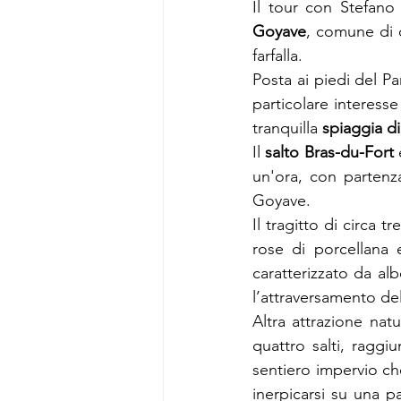
Goyave
, comune di c
farfalla.
Posta ai piedi del Pa
particolare interesse
tranquilla 
spiaggia di
Il 
salto Bras-du-Fort
 
un'ora, con partenza
Goyave.
Il tragitto di circa 
rose di porcellana e
caratterizzato da al
l’attraversamento del
Altra attrazione nat
quattro salti, raggi
sentiero impervio che
inerpicarsi su una p