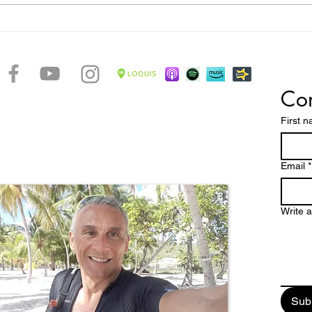
La rotta degli schiavi - Forte Louis
La ro
Delgrès
Victo
Con
accontare le bellezze di un arcipelago caraibico dalle
ttature dove spiagge magnifiche, una natura
First 
 paesaggi mozzafiato e una storia millenaria, fanno
pa un paradiso tropicale da scoprire e vivere
stretto contatto con la verve di un popolo dalle chiare
Email
*
Write 
Sub