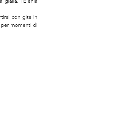
 gialla, l'Elenia 
irsi con gite in 
i per momenti di 