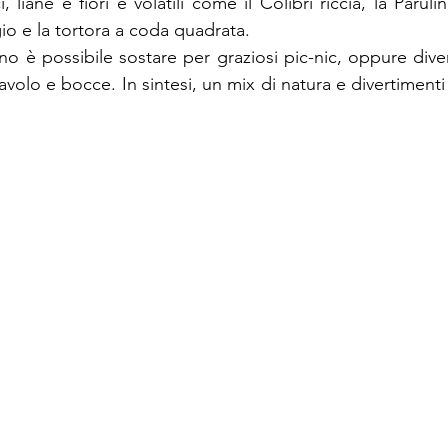
, liane e fiori e volatili come il Colibrì riccia, la Parulina
igio e la tortora a coda quadrata.
ino è possibile sostare per graziosi pic-nic, oppure divert
lavolo e bocce. In sintesi, un mix di natura e divertiment