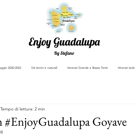
Enjoy Guadalupa
By Stefano
viaggio 2020-2022
Siti storici e naturali
Itinerari Grande e Basse-Terre
Itinerari isole
Tempo di lettura: 2 min
on #EnjoyGuadalupa Goyave
24