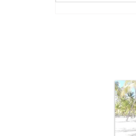
La rotta degli schiavi - Piantagione
Beausoleil - Cuore storico della
schiavitù, della memoria
About Me
Il piacere di r
mille sfacce
lussureggiante,
della Guadalu
armonicamente a 
origini creole.