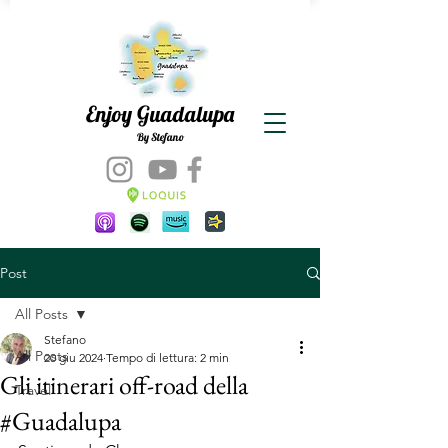
Enjoy Guadalupa
By Stefano
Post
All Posts
Stefano
All Posts
20 giu 2024
Tempo di lettura: 2 min
Gli itinerari off-road della
Travel
#Guadalupa