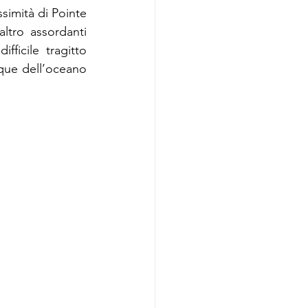
imità di Pointe 
ltro assordanti 
ficile tragitto 
que dell’oceano 