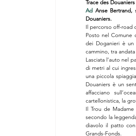
Trace des Douaniers
Ad
 Anse Bertrand, s
Douaniers.
Il percorso off-road 
Posto nel Comune di 
dei Doganieri è un p
cammino, tra andata 
Lasciata l’auto nel p
di metri al cui ingr
una piccola spiaggia 
Douaniers è un sent
affacciano sull’oc
cartellonistica, la g
Il Trou de Madame C
secondo la leggenda,
diavolo il patto co
Grands-Fonds.