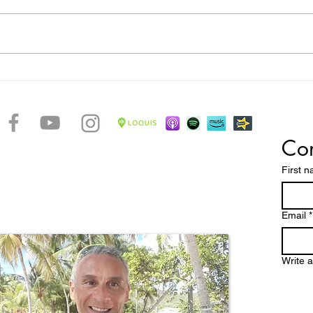
La rotta degli schiavi - Forte Louis
La ro
Delgrès
Victo
Con
accontare le bellezze di un arcipelago caraibico dalle
ttature dove spiagge magnifiche, una natura
First 
 paesaggi mozzafiato e una storia millenaria, fanno
pa un paradiso tropicale da scoprire e vivere
stretto contatto con la verve di un popolo dalle chiare
Email
*
Write 