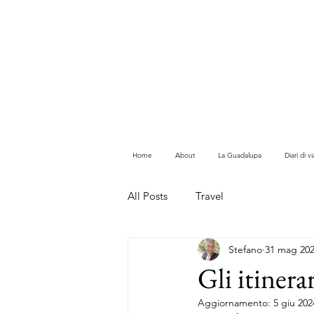
Home
About
La Guadalupa
Diari di 
All Posts
Travel
Stefano
31 mag 20
Gli itinera
Aggiornamento:
5 giu 202