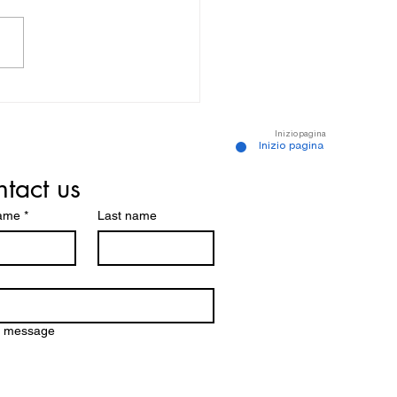
tta degli schiavi - Museo
r Schœlcher
Inizio pagina
Inizio pagina
tact us
name
*
Last name
a message