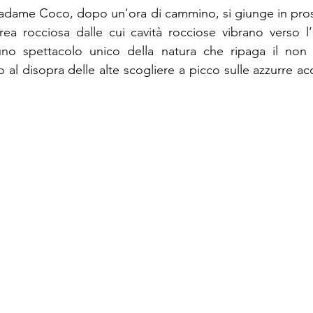
Madame Coco, dopo un'ora di cammino, si giunge in pross
rea rocciosa dalle cui cavità rocciose vibrano verso l’a
no spettacolo unico della natura che ripaga il non dif
al disopra delle alte scogliere a picco sulle azzurre ac