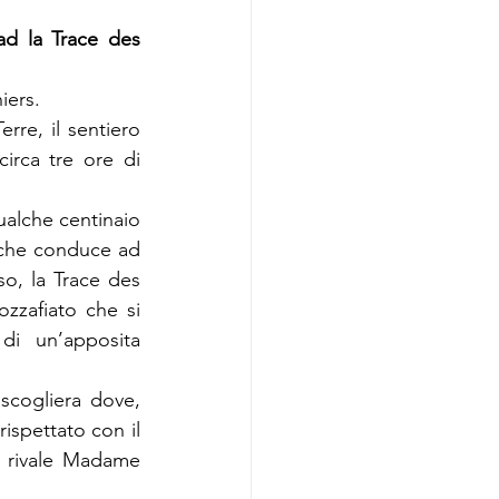
ad la Trace des 
iers.
re, il sentiero 
irca tre ore di 
ualche centinaio 
 che conduce ad 
so, la Trace des 
zafiato che si 
di un’apposita 
cogliera dove, 
spettato con il 
a rivale Madame 