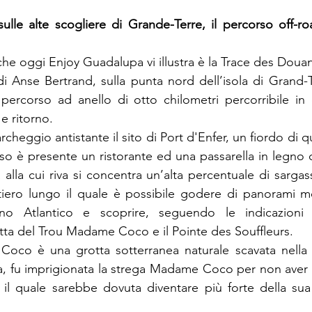
ulle alte scogliere di Grande-Terre, il percorso off-ro
che oggi Enjoy Guadalupa vi illustra è la Trace des Douan
Anse Bertrand, sulla punta nord dell’isola di Grand-Ter
ercorso ad anello di otto chilometri percorribile in c
e ritorno.
archeggio antistante il sito di Port d'Enfer, un fiordo di q
esso è presente un ristorante ed una passarella in legno
alla cui riva si concentra un’alta percentuale di sargas
iero lungo il quale è possibile godere di panorami moz
eano Atlantico e scoprire, seguendo le indicazioni 
rotta del Trou Madame Coco e il Pointe des Souffleurs.
oco è una grotta sotterranea naturale scavata nella s
 fu imprigionata la strega Madame Coco per non aver ri
n il quale sarebbe dovuta diventare più forte della su