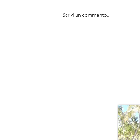
Scrivi un commento...
La rotta degli schiavi - Piantagione
Beausoleil - Cuore storico della
schiavitù, della memoria
About Me
Il piacere di r
mille sfacce
lussureggiante,
della Guadalu
armonicamente a 
origini creole.