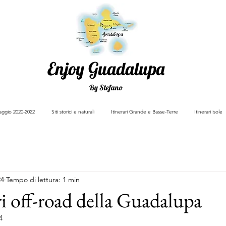
Enjoy Guadalupa
By Stefano
viaggio 2020-2022
Siti storici e naturali
Itinerari Grande e Basse-Terre
Itinerari isole
24
Tempo di lettura: 1 min
ri off-road della Guadalupa
4