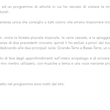
 ed un programma di attività in cui ho cercato di visitare le mig
turali.
erienza unica che consiglio a tutti coloro che amano trascorrere mo
ti, come la foresta pluviale tropicale, le varie cascate, e la spiagg
nza di due precedenti crociere, quindi li ho esclusi a priori dal to
dedicando alle due principali isole, Grande-Terre e Basse-Terre, un 
to di fare degli approfondimenti sull’intero arcipelago e di scrivere
 al mio rientro utilizzerò, con musiche a tema e una voce narrante p
etto nel programma sono tratti dal sito: