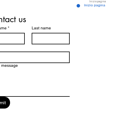
Inizio pagina
Inizio pagina
tact us
name
*
Last name
a message
mit