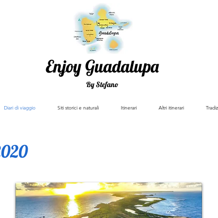
Enjoy Guadalupa
By Stefano
Diari di viaggio
Siti storici e naturali
Itinerari
Altri itinerari
Tradiz
 2020