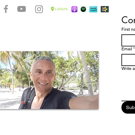
Con
aconter la beauté d'un archipel caribéen aux multiples
s plages magnifiques, une nature luxuriante, des
First 
er le souffle et une histoire millénaire font de la
radis tropical à découvrir et à vivre en harmonie avec
uple aux origines créoles évidentes.
Email
*
Write 
Sub
ail: enjoyguadalupa@gmail.com