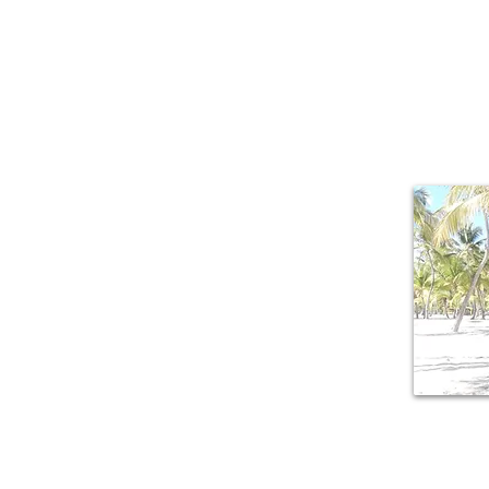
Sur moi
Le plaisir de r
facettes où de
paysages à coup
Guadeloupe un pa
la verve d'un pe
M