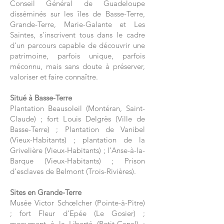
Conseil Général de Guadeloupe
disséminés sur les îles de Basse-Terre,
Grande-Terre, Marie-Galante et Les
Saintes, s'inscrivent tous dans le cadre
d'un parcours capable de découvrir une
patrimoine, parfois unique, parfois
méconnu, mais sans doute à préserver,
valoriser et faire connaître.
Situé à Basse-Terre
Plantation Beausoleil (Montéran, Saint-
Claude) ; fort Louis Delgrès (Ville de
Basse-Terre) ; Plantation de Vanibel
(Vieux-Habitants) ; plantation de la
Grivelière (Vieux-Habitants) ; l'Anse-à-la-
Barque (Vieux-Habitants) ; Prison
d'esclaves de Belmont (Trois-Rivières).
Sites en Grande-Terre
Musée Victor Schœlcher (Pointe-à-Pitre)
; fort Fleur d'Epée (Le Gosier) ;
monument à la Liberté (Petit-Canal) ;