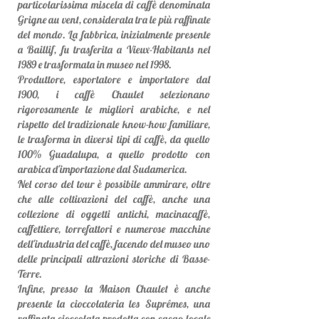
particolarissima miscela di caffè denominata
Grigne au vent, considerata tra le più raffinate
del mondo. La fabbrica, inizialmente presente
a Baillif, fu trasferita a Vieux-Habitants nel
1989 e trasformata in museo nel 1998.
Produttore, esportatore e importatore dal
1900, i caffè Chaulet selezionano
rigorosamente le migliori arabiche, e nel
rispetto del tradizionale know-how familiare,
le trasforma in diversi tipi di caffè, da quello
100% Guadalupa, a quello prodotto con
arabica d'importazione dal Sudamerica.
Nel corso del tour è possibile ammirare, oltre
che alle coltivazioni del caffè, anche una
collezione di oggetti antichi, macinacaffè,
caffettiere, torrefattori e numerose macchine
dell'industria del caffè, facendo del museo uno
delle principali attrazioni storiche di Basse-
Terre.
Infine, presso la Maison Chaulet è anche
presente la cioccolateria les Suprêmes, una
raffinata cioccolata prodotta con cacao locale