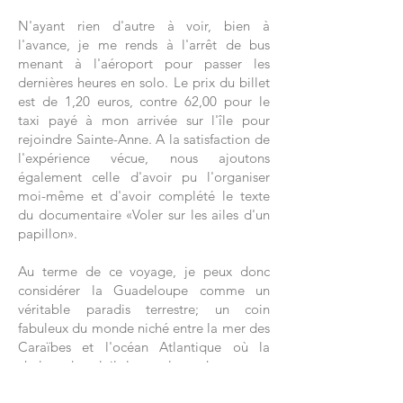
N'ayant rien d'autre à voir, bien à
l'avance, je me rends à l'arrêt de bus
menant à l'aéroport pour passer les
dernières heures en solo. Le prix du billet
est de 1,20 euros, contre 62,00 pour le
taxi payé à mon arrivée sur l'île pour
rejoindre Sainte-Anne. A la satisfaction de
l'expérience vécue, nous ajoutons
également celle d'avoir pu l'organiser
moi-même et d'avoir complété le texte
du documentaire «Voler sur les ailes d'un
papillon».
Au terme de ce voyage, je peux donc
considérer la Guadeloupe comme un
véritable paradis terrestre; un coin
fabuleux du monde niché entre la mer des
Caraïbes et l'océan Atlantique où la
chaleur du soleil, les couleurs du paysage
naturel, les saveurs et les parfums de ses