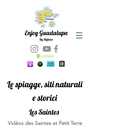
Enjoy Guadalupa
By Stefano
Le spiagge, siti naturali
e storici
Les Saintes
Vidéos des Saintes et Petit Terre