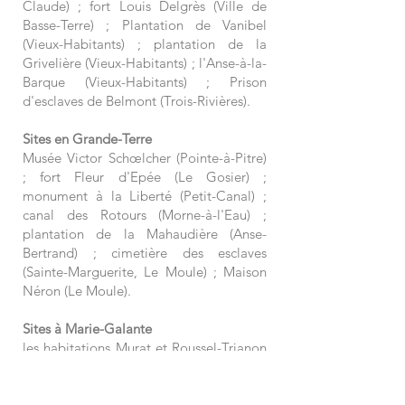
Claude) ; fort Louis Delgrès (Ville de
Basse-Terre) ; Plantation de Vanibel
(Vieux-Habitants) ; plantation de la
Grivelière (Vieux-Habitants) ; l'Anse-à-la-
Barque (Vieux-Habitants) ; Prison
d'esclaves de Belmont (Trois-Rivières).
Sites en Grande-Terre
Musée Victor Schœlcher (Pointe-à-Pitre)
; fort Fleur d'Epée (Le Gosier) ;
monument à la Liberté (Petit-Canal) ;
canal des Rotours (Morne-à-l'Eau) ;
plantation de la Mahaudière (Anse-
Bertrand) ; cimetière des esclaves
(Sainte-Marguerite, Le Moule) ; Maison
Néron (Le Moule).
Sites à Marie-Galante
les habitations Murat et Roussel-Trianon
(Grand-Bourg) ; Étang Punch (Grand-
Bourg); Plantation d'indigo (Les Galets).