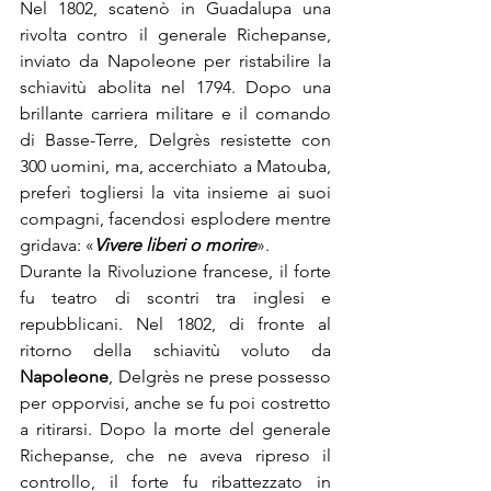
Nel 1802, scatenò in Guadalupa una 
rivolta contro il generale Richepanse, 
inviato da Napoleone per ristabilire la 
schiavitù abolita nel 1794. Dopo una 
brillante carriera militare e il comando 
di Basse-Terre, Delgrès resistette con 
300 uomini, ma, accerchiato a Matouba, 
preferì togliersi la vita insieme ai suoi 
compagni, facendosi esplodere mentre 
gridava: «
Vivere liberi o morire
».
Durante la Rivoluzione francese, il forte 
fu teatro di scontri tra inglesi e 
repubblicani. Nel 1802, di fronte al 
ritorno della schiavitù voluto da 
Napoleone
, Delgrès ne prese possesso 
per opporvisi, anche se fu poi costretto 
a ritirarsi. Dopo la morte del generale 
Richepanse, che ne aveva ripreso il 
controllo, il forte fu ribattezzato in 