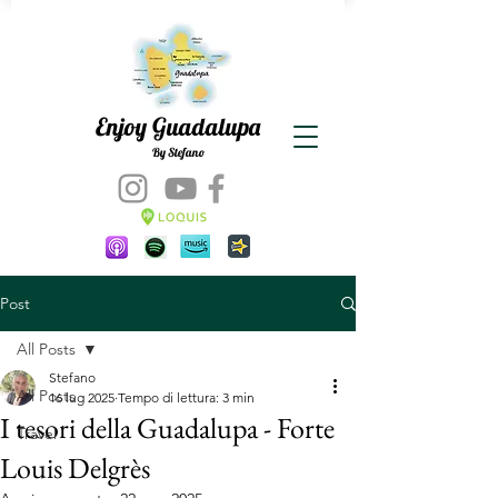
Enjoy Guadalupa
By Stefano
Post
All Posts
Stefano
All Posts
16 lug 2025
Tempo di lettura: 3 min
I tesori della Guadalupa - Forte
Travel
Louis Delgrès