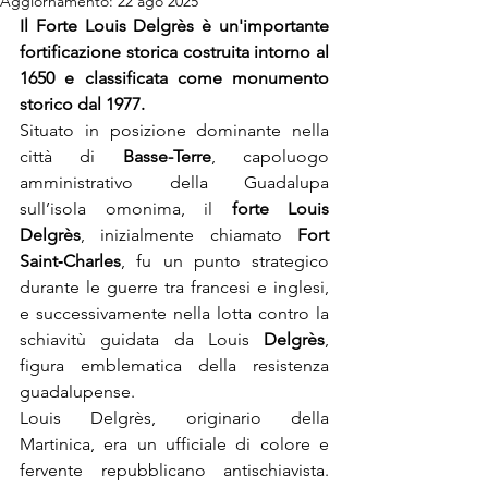
Aggiornamento:
22 ago 2025
Il Forte Louis Delgrès è un'importante 
fortificazione storica costruita intorno al 
1650 e classificata come monumento 
storico dal 1977.
Situato in posizione dominante nella 
città di 
Basse-Terre
, capoluogo 
amministrativo della Guadalupa 
sull’isola omonima, il 
forte Louis 
Delgrès
, inizialmente chiamato 
Fort 
Saint‑Charles
, fu un punto strategico 
durante le guerre tra francesi e inglesi, 
e successivamente nella lotta contro la 
schiavitù guidata da Louis 
Delgrès
, 
figura emblematica della resistenza 
guadalupense.
Louis Delgrès, originario della 
Martinica, era un ufficiale di colore e 
fervente repubblicano antischiavista. 