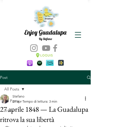
Enjoy Guadalupa
By Stefano
Post
All Posts
Stefano
All Posts
27 apr
Tempo di lettura: 3 min
27 aprile 1848 — La Guadalupa
Travel
ritrova la sua libertà