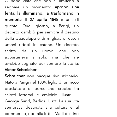
Ci sono date che non si limitano a 
segnare un momento: 
aprono una 
ferita, la illuminano, la trasformano in 
memoria
. Il 
27 aprile 1848
 è una di 
queste. Quel giorno, a Parigi, un 
decreto cambiò per sempre il destino 
della Guadalupa e di migliaia di esseri 
umani ridotti in catene. Un decreto 
scritto da un uomo che non 
apparteneva all’isola, ma che ne 
avrebbe segnato per sempre la storia: 
Victor Schœlcher
.
Schœlcher
 non nacque rivoluzionario. 
Nato a Parigi nel 1804, figlio di un ricco 
produttore di porcellane, crebbe tra 
salotti letterari e amicizie illustri — 
George Sand, Berlioz, Liszt. La sua vita 
sembrava destinata alla cultura e al 
commercio, non alla lotta. Ma il destino 